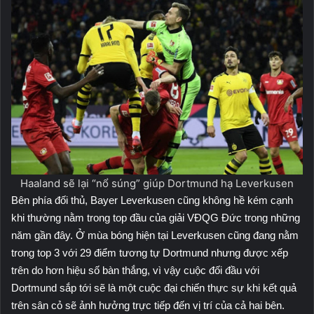
Haaland sẽ lại “nổ súng” giúp Dortmund hạ Leverkusen
Bên phía đối thủ, Bayer Leverkusen cũng không hề kém cạnh
khi thường nằm trong top đầu của giải VĐQG Đức trong những
năm gần đây. Ở mùa bóng hiện tại Leverkusen cũng đang nằm
trong top 3 với 29 điểm tương tự Dortmund nhưng được xếp
trên do hơn hiệu số bàn thắng, vì vậy cuộc đối đầu với
Dortmund sắp tới sẽ là một cuộc đại chiến thực sự khi kết quả
trên sân cỏ sẽ ảnh hưởng trực tiếp đến vị trí của cả hai bên.