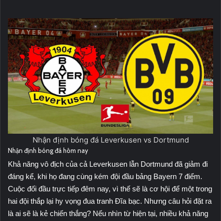
Nhận định bóng đá Leverkusen vs Dortmund
Nhận định bóng đá hôm nay
Khả năng vô địch của cả Leverkusen lẫn Dortmund đã giảm đi
đáng kể, khi họ đang cùng kém đội đầu bảng Bayern 7 điểm.
Cuộc đối đầu trực tiếp đêm nay, vì thế sẽ là cơ hội để một trong
hai đội thắp lại hy vọng đua tranh Đĩa bạc. Nhưng câu hỏi đặt ra
là ai sẽ là kẻ chiến thắng? Nếu nhìn từ hiện tại, nhiều khả năng