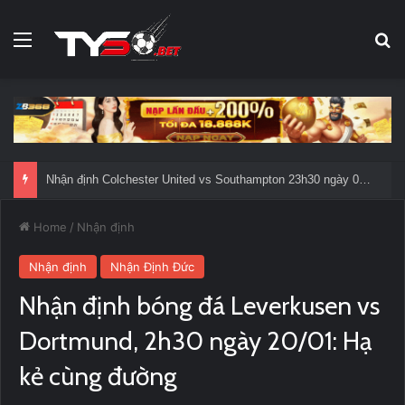
Menu
Se
Home
/
Nhận định
Nhận định
Nhận Định Đức
Nhận định bóng đá Leverkusen vs
Dortmund, 2h30 ngày 20/01: Hạ
kẻ cùng đường