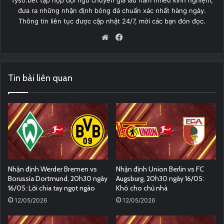
đưa ra những nhận định bóng đá chuẩn xác nhất hàng ngày.
Thông tin liên tục được cập nhật 24/7, mời các bạn đón đọc.
Website
Facebook
Tin bài liên quan
Nhận định Werder Bremen vs
Nhận định Union Berlin vs FC
Borussia Dortmund, 20h30 ngày
Augsburg, 20h30 ngày 16/05:
16/05: Lời chia tay ngọt ngào
Khó cho chủ nhà
12/05/2026
12/05/2026