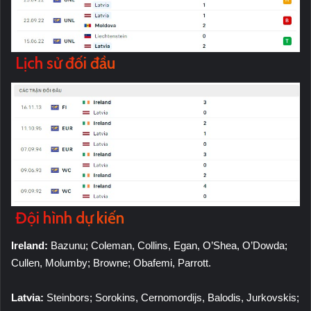
Lịch sử đối đầu
Đội hình dự kiến
Ireland:
Bazunu; Coleman, Collins, Egan, O’Shea, O’Dowda;
Cullen, Molumby; Browne; Obafemi, Parrott.
Latvia:
Steinbors; Sorokins, Cernomordijs, Balodis, Jurkovskis;