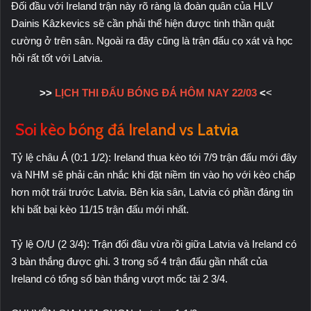
Đối đầu với Ireland trận này rõ ràng là đoàn quân của HLV
Dainis Kâzkevics sẽ cần phải thể hiện được tinh thần quật
cường ở trên sân. Ngoài ra đây cũng là trận đấu cọ xát và học
hỏi rất tốt với Latvia.
>>
LỊCH THI ĐẤU BÓNG ĐÁ HÔM NAY 22/03
<
<
Soi kèo bóng đá Ireland vs Latvia
Tỷ lệ châu Á (0:1 1/2): Ireland thua kèo tới 7/9 trận đấu mới đây
và NHM sẽ phải cân nhắc khi đặt niềm tin vào họ với kèo chấp
hơn một trái trước Latvia. Bên kia sân, Latvia có phần đáng tin
khi bất bại kèo 11/15 trận đấu mới nhất.
Tỷ lệ O/U (2 3/4): Trận đối đầu vừa rồi giữa Latvia và Ireland có
3 bàn thắng được ghi. 3 trong số 4 trận đấu gần nhất của
Ireland có tổng số bàn thắng vượt mốc tài 2 3/4.