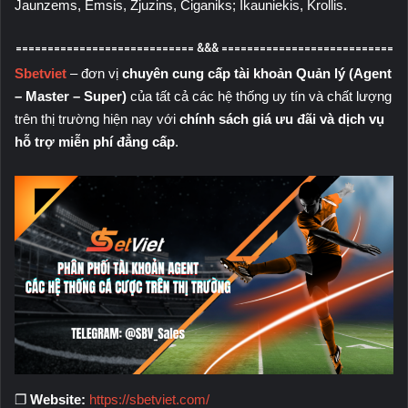
Jaunzems, Emsis, Zjuzins, Ciganiks; Ikauniekis, Krollis.
============================ &&& ===========================
Sbetviet
– đơn vị
chuyên cung cấp tài khoản Quản lý (Agent
– Master – Super)
của tất cả các hệ thống uy tín và chất lượng
trên thị trường hiện nay với
chính sách giá ưu đãi và dịch vụ
hỗ trợ miễn phí đẳng cấp
.
❐
Website:
https://sbetviet.com/