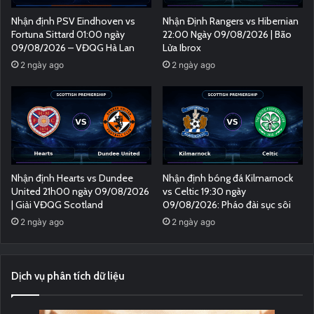
Nhận định PSV Eindhoven vs
Nhận Định Rangers vs Hibernian
Fortuna Sittard 01:00 ngày
22:00 Ngày 09/08/2026 | Bão
09/08/2026 – VĐQG Hà Lan
Lửa Ibrox
2 ngày ago
2 ngày ago
Nhận định Hearts vs Dundee
Nhận định bóng đá Kilmarnock
United 21h00 ngày 09/08/2026
vs Celtic 19:30 ngày
| Giải VĐQG Scotland
09/08/2026: Pháo đài sục sôi
2 ngày ago
2 ngày ago
Dịch vụ phân tích dữ liệu