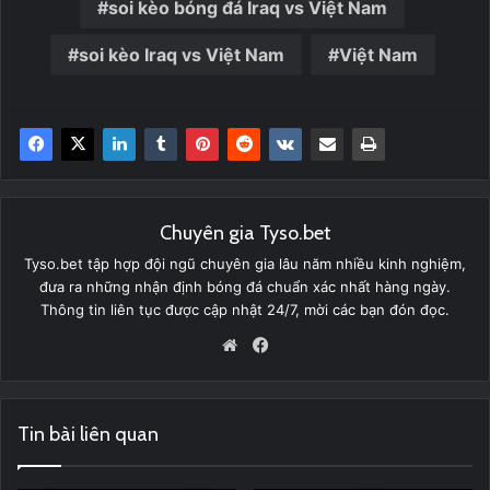
soi kèo bóng đá Iraq vs Việt Nam
soi kèo Iraq vs Việt Nam
Việt Nam
Chuyên gia Tyso.bet
Tyso.bet tập hợp đội ngũ chuyên gia lâu năm nhiều kinh nghiệm,
đưa ra những nhận định bóng đá chuẩn xác nhất hàng ngày.
Thông tin liên tục được cập nhật 24/7, mời các bạn đón đọc.
Website
Facebook
Tin bài liên quan