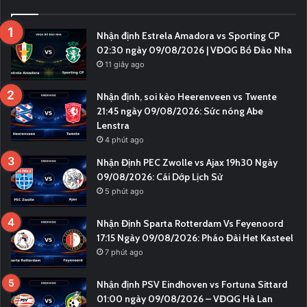
Nhận định Estrela Amadora vs Sporting CP
02:30 ngày 09/08/2026 | VĐQG Bồ Đào Nha
11 giây ago
Nhận định, soi kèo Heerenveen vs Twente
21:45 ngày 09/08/2026: Sức nóng Abe
Lenstra
4 phút ago
Nhận Định PEC Zwolle vs Ajax 19h30 Ngày
09/08/2026: Cái Dớp Lịch Sử
5 phút ago
Nhận Định Sparta Rotterdam Vs Feyenoord
17:15 Ngày 09/08/2026: Pháo Đài Het Kasteel
7 phút ago
Nhận định PSV Eindhoven vs Fortuna Sittard
01:00 ngày 09/08/2026 – VĐQG Hà Lan