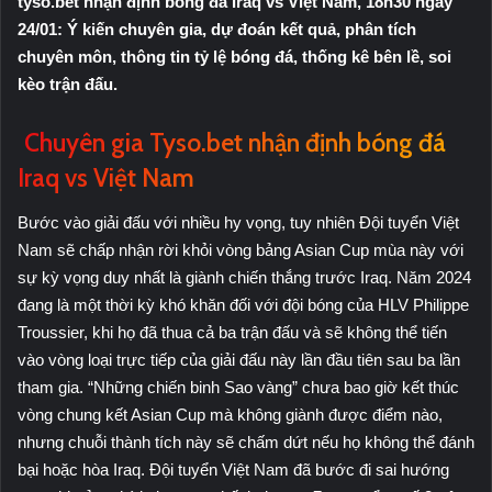
tyso.bet nhận định bóng đá Iraq vs Việt Nam, 18h30 ngày
24/01: Ý kiến chuyên gia, dự đoán kết quả, phân tích
chuyên môn, thông tin tỷ lệ bóng đá, thống kê bên lề, soi
kèo trận đấu.
Chuyên gia Tyso.bet nhận định bóng đá
Iraq vs Việt Nam
Bước vào giải đấu với nhiều hy vọng, tuy nhiên Đội tuyển Việt
Nam sẽ chấp nhận rời khỏi vòng bảng Asian Cup mùa này với
sự kỳ vọng duy nhất là giành chiến thắng trước Iraq. Năm 2024
đang là một thời kỳ khó khăn đối với đội bóng của HLV Philippe
Troussier, khi họ đã thua cả ba trận đấu và sẽ không thể tiến
vào vòng loại trực tiếp của giải đấu này lần đầu tiên sau ba lần
tham gia. “Những chiến binh Sao vàng” chưa bao giờ kết thúc
vòng chung kết Asian Cup mà không giành được điểm nào,
nhưng chuỗi thành tích này sẽ chấm dứt nếu họ không thể đánh
bại hoặc hòa Iraq. Đội tuyển Việt Nam đã bước đi sai hướng