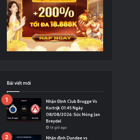
Bài viết mới
Nhận Định Club Brugge Vs
Kortrijk 01:45 Ngày
08/08/2026: Sức Nóng Jan
Breydel
14 giờ ago
Nhận định Dundee vs