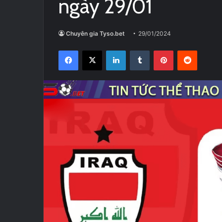
ngày 29/01
Chuyên gia Tyso.bet
29/01/2024
Facebook
X
LinkedIn
Tumblr
Pinterest
Reddit