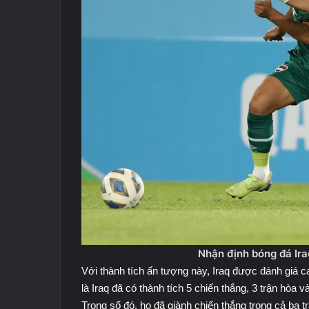
Nhận định bóng đá Ira
Với thành tích ấn tượng này, Iraq được đánh giá 
là Iraq đã có thành tích 5 chiến thắng, 3 trận hòa v
Trong số đó, họ đã giành chiến thắng trong cả ba t