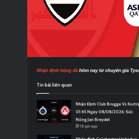
Nhận định bóng đá
hôm nay từ chuyên gia Tyso
Tin bài liên quan
Nhận Định Club Brugge Vs Kortri
01:45 Ngày 08/08/2026: Sức
Nóng Jan Breydel
18 giờ ago