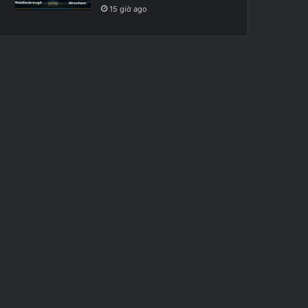
15 giờ ago