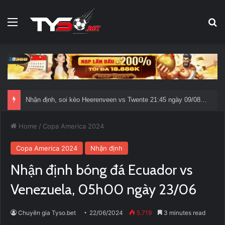
Menu
Se
Nhận định, soi kèo Heerenveen vs Twente 21:45 ngày 09/08/2026: Sức nóng Abe Lenstra
Home
/
Copa America 2024
Copa America 2024
Nhận định
Nhận định bóng đá Ecuador vs
Venezuela, 05h00 ngày 23/06
Chuyên gia Tyso.bet
22/06/2024
5.719
3 minutes read