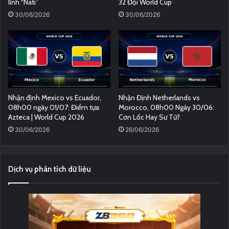
lĩnh “Nati”
32 Đội World Cup
30/06/2026
30/06/2026
Nhận định Mexico vs Ecuador,
Nhận Định Netherlands vs
08h00 ngày 01/07: Điểm tựa
Morocco, 08h00 Ngày 30/06:
Azteca | World Cup 2026
Cơn Lốc Hay Sư Tử?
30/06/2026
26/06/2026
Dịch vụ phân tích dữ liệu