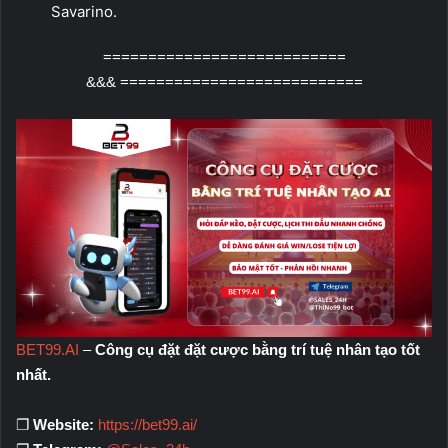
Savarino.
===========================
&&& ===========================
BET99.AI
–
Công cụ đặt đặt cược bằng trí tuệ nhân tạo tốt
nhất.
❐
Website:
https://bet99.ai/