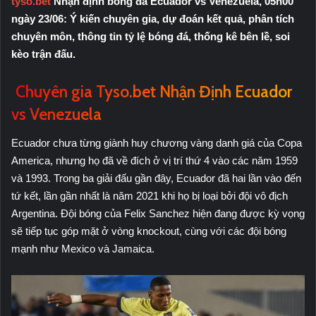
tyso.bet
Nhận định bóng đá
Ecuador vs Venezuela, 05h00
ngày 23/06
: Ý kiến chuyên gia, dự đoán kết quả, phân tích
chuyên môn, thông tin tỷ lệ bóng đá, thống kê bên lề, soi
kèo trận đấu.
Chuyên gia Tyso.bet Nhận Định Ecuador
vs Venezuela
Ecuador chưa từng giành huy chương vàng danh giá của Copa
America, nhưng họ đã về đích ở vị trí thứ 4 vào các năm 1959
và 1993. Trong ba giải đấu gần đây, Ecuador đã hai lần vào đến
tứ kết, lần gần nhất là năm 2021 khi họ bị loại bởi đội vô địch
Argentina. Đội bóng của Felix Sanchez hiện đang được kỳ vọng
sẽ tiếp tục góp mặt ở vòng knockout, cùng với các đội bóng
mạnh như Mexico và Jamaica.