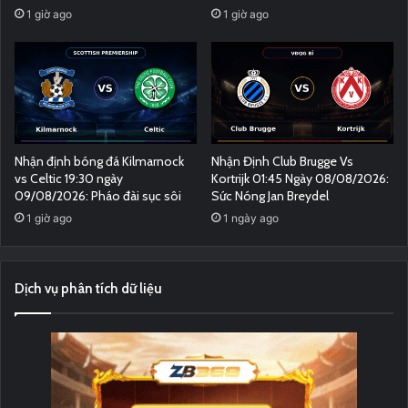
1 giờ ago
1 giờ ago
Nhận định bóng đá Kilmarnock
Nhận Định Club Brugge Vs
vs Celtic 19:30 ngày
Kortrijk 01:45 Ngày 08/08/2026:
09/08/2026: Pháo đài sục sôi
Sức Nóng Jan Breydel
1 giờ ago
1 ngày ago
Dịch vụ phân tích dữ liệu