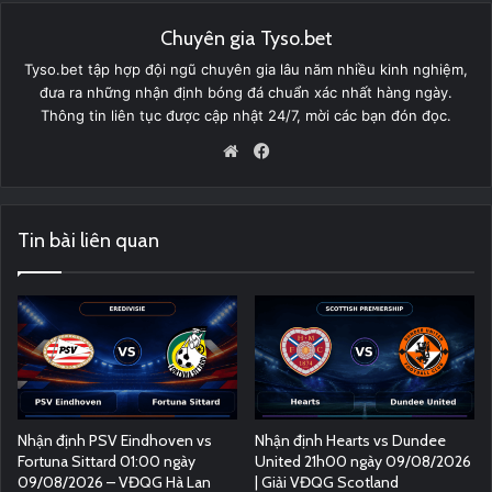
Chuyên gia Tyso.bet
Tyso.bet tập hợp đội ngũ chuyên gia lâu năm nhiều kinh nghiệm,
đưa ra những nhận định bóng đá chuẩn xác nhất hàng ngày.
Thông tin liên tục được cập nhật 24/7, mời các bạn đón đọc.
Website
Facebook
Tin bài liên quan
Nhận định PSV Eindhoven vs
Nhận định Hearts vs Dundee
Fortuna Sittard 01:00 ngày
United 21h00 ngày 09/08/2026
09/08/2026 – VĐQG Hà Lan
| Giải VĐQG Scotland