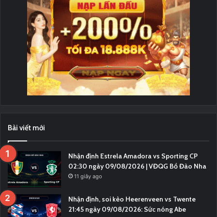
Bài viết mới
Nhận định Estrela Amadora vs Sporting CP
02:30 ngày 09/08/2026 | VĐQG Bồ Đào Nha
11 giây ago
Nhận định, soi kèo Heerenveen vs Twente
21:45 ngày 09/08/2026: Sức nóng Abe