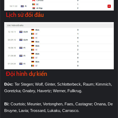
Lịch sử đối đầu
Đội hình dự kiến
Đức:
Ter Stegen; Wolf, Ginter, Schlotterbeck, Raum; Kimmich,
Goretzka; Gnabry, Havertz; Werner, Fullkrug.
Bỉ:
Courtois; Meunier, Vertonghen, Faes, Castagne; Onana, De
Bruyne, Lavia; Trossard, Lukaku, Carrasco.