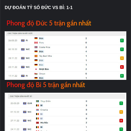
DỰ ĐOÁN TỶ SỐ ĐỨC VS BỈ: 1-1
Phong độ Đức 5 trận gần nhất
Phong độ Bỉ 5 trận gần nhất