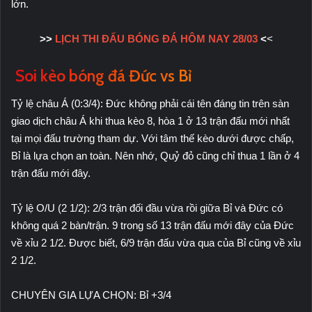
lớn.
>>
LỊCH THI ĐẤU BÓNG ĐÁ HÔM NAY 28/03
<
<
Soi kèo bóng đá Đức vs Bỉ
Tỷ lệ châu Á (0:3/4): Đức không phải cái tên đáng tin trên sàn
giao dịch châu Á khi thua kèo 8, hòa 1 ở 13 trận đấu mới nhất
tại mọi đấu trường tham dự. Với tâm thế kèo dưới được chấp,
Bỉ là lựa chọn an toàn. Nên nhớ, Quỷ đỏ cũng chỉ thua 1 lần ở 4
trận đấu mới đây.
Tỷ lệ O/U (2 1/2): 2/3 trận đối đầu vừa rồi giữa Bỉ và Đức có
không quá 2 bàn/trận. 9 trong số 13 trận đấu mới đây của Đức
về xỉu 2 1/2. Được biết, 6/9 trận đấu vừa qua của Bỉ cũng về xỉu
2 1/2.
CHUYÊN GIA LỰA CHỌN: Bỉ +3/4