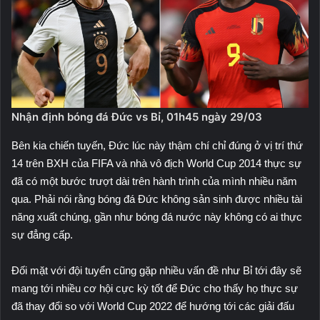
Nhận định bóng đá Đức vs Bỉ, 01h45 ngày 29/03
Bên kia chiến tuyến, Đức lúc này thậm chí chỉ đúng ở vị trí thứ
14 trên BXH của FIFA và nhà vô địch World Cup 2014 thực sự
đã có một bước trượt dài trên hành trình của mình nhiều năm
qua. Phải nói rằng bóng đá Đức không sản sinh được nhiều tài
năng xuất chúng, gần như bóng đá nước này không có ai thực
sự đẳng cấp.
Đối mặt với đội tuyển cũng gặp nhiều vấn đề như Bỉ tới đây sẽ
mang tới nhiều cơ hội cực kỳ tốt để Đức cho thấy họ thực sự
đã thay đổi so với World Cup 2022 để hướng tới các giải đấu