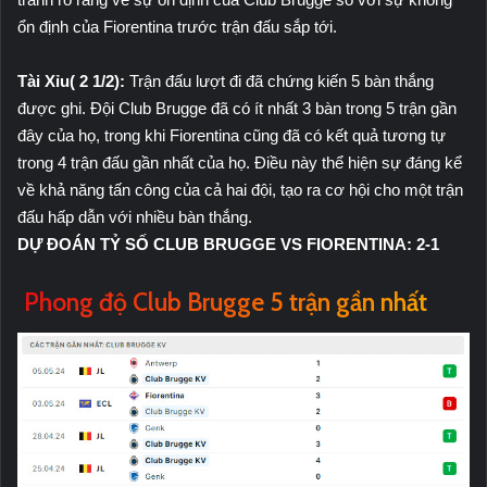
ổn định của Fiorentina trước trận đấu sắp tới.
Tài Xỉu( 2 1/2):
Trận đấu lượt đi đã chứng kiến ​​5 bàn thắng
được ghi. Đội Club Brugge đã có ít nhất 3 bàn trong 5 trận gần
đây của họ, trong khi Fiorentina cũng đã có kết quả tương tự
trong 4 trận đấu gần nhất của họ. Điều này thể hiện sự đáng kể
về khả năng tấn công của cả hai đội, tạo ra cơ hội cho một trận
đấu hấp dẫn với nhiều bàn thắng.
DỰ ĐOÁN TỶ SỐ CLUB BRUGGE VS FIORENTINA: 2-1
Phong độ Club Brugge 5 trận gần nhất