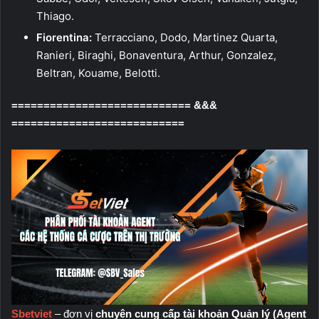
Thiago.
Fiorentina:
Terracciano, Dodo, Martinez Quarta,
Ranieri, Biraghi, Bonaventura, Arthur, Gonzalez,
Beltran, Kouame, Belotti.
============================ &&&
===========================
Sbetviet
– đơn vị
chuyên cung cấp tài khoản Quản lý (Agent