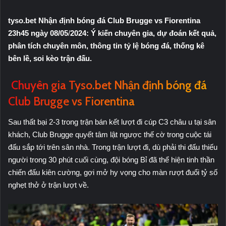
tyso.bet Nhận định bóng đá
Club Brugge vs Fiorentina
23h45
ngày 08/05
/
2024: Ý kiến chuyên gia, dự đoán kết quả,
phân tích chuyên môn, thông tin tỷ lệ bóng đá, thống kê
bên lề, soi kèo trận đấu.
Chuyên gia Tyso.bet Nhận định bóng đá
Club Brugge vs Fiorentina
Sau thất bại 2-3 trong trận bán kết lượt đi cúp C3 châu u tại sân
khách, Club Brugge quyết tâm lật ngược thế cờ trong cuộc tái
đấu sắp tới trên sân nhà. Trong trận lượt đi, dù phải thi đấu thiếu
người trong 30 phút cuối cùng, đội bóng Bỉ đã thể hiện tinh thần
chiến đấu kiên cường, gợi mở hy vọng cho màn rượt đuổi tỷ số
nghẹt thở ở trận lượt về.