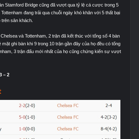
sân Stamford Bridge cũng đã vượt qua tỷ lệ cá cược trong 5
, Tottenham đang trải qua chuỗi ngày khó khăn với 5 thất bại
ếp trên sân khách.
 Chelsea và Tottenham, 2 trận đã kết thúc với tổng số 4 bàn
 mặt ghi bàn khi 9 trong 10 trận gần đây của họ đều có tổng
enham, 3 trận đấu mới nhất của họ cũng chứng kiến sự vượt
 – 2
t