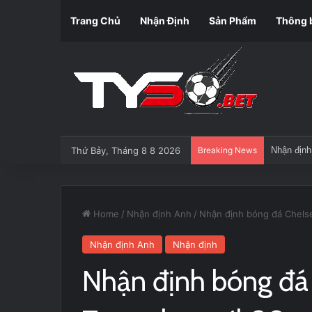
Trang Chủ
Nhận Định
Sản Phẩm
Thông 
Thứ Bảy, Tháng 8 8 2026
Breaking News
Nhận Định
Home
/
Nhận định Anh
/
Nhận định bóng đá Chels
Nhận định Anh
Nhận định
Nhận định bóng đá