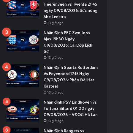
Heerenveen vs Twente 21:45
ngày 09/08/2026: Sức nóng
Abe Lenstra
13 giờ ago
Nhận Định PEC Zwolle vs
Ajax 19h30 Ngày
09/08/2026: Cái Dớp Lịch
Sử
13 giờ ago
Nhận Định Sparta Rotterdam
Vs Feyenoord 17:15 Ngày
09/08/2026: Pháo Đài Het
Kasteel
13 giờ ago
Nhận định PSV Eindhoven vs
Fortuna Sittard 01:00 ngày
09/08/2026 – VĐQG Hà Lan
13 giờ ago
Nhận Định Rangers vs