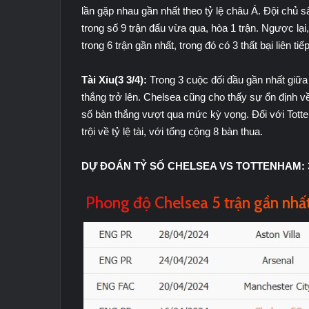
lần gặp nhau gần nhất theo tỷ lệ châu Á. Đội chủ 
trong số 9 trận đấu vừa qua, hòa 1 trận. Ngược lại
trong 6 trận gần nhất, trong đó có 3 thất bại liên ti
Tài Xỉu(3 3/4):
Trong 3 cuộc đối đầu gần nhất giữa
thắng trở lên. Chelsea cũng cho thấy sự ổn định về
số bàn thắng vượt qua mức kỳ vọng. Đối với Tott
trội về tỷ lệ tài, với tổng cộng 8 bàn thua.
DỰ ĐOÁN TỶ SỐ CHELSEA VS TOTTENHAM: 3
Phong độ Chelsea 5 trận gần nhấ