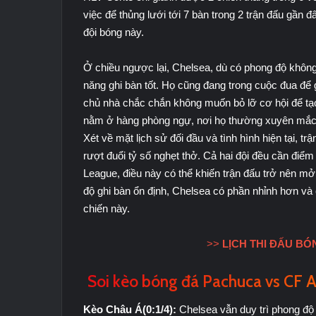
việc để thủng lưới tới 7 bàn trong 2 trận đấu gần
đội bóng này.
Ở chiều ngược lại, Chelsea, dù có phong độ không 
năng ghi bàn tốt. Họ cũng đang trong cuộc đua để 
chủ nhà chắc chắn không muốn bỏ lỡ cơ hội để tạo 
nằm ở hàng phòng ngự, nơi họ thường xuyên mắc sa
Xét về mặt lịch sử đối đầu và tình hình hiện tại, 
rượt đuổi tỷ số nghẹt thở. Cả hai đội đều cần đi
League, điều này có thể khiến trận đấu trở nên mở
độ ghi bàn ổn định, Chelsea có phần nhỉnh hơn và c
chiến này.
>>
LỊCH THI ĐẤU BÓ
Soi kèo bóng đá Pachuca vs CF 
Kèo Châu Á(0:1/4):
Chelsea vẫn duy trì phong độ 