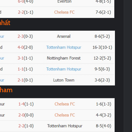
nhất
enham