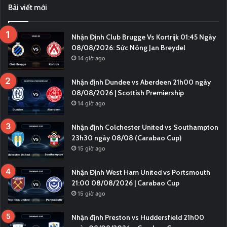
Bài viết mới
Nhận Định Club Brugge Vs Kortrijk 01:45 Ngày
08/08/2026: Sức Nóng Jan Breydel
14 giờ ago
Nhận định Dundee vs Aberdeen 21h00 ngày
08/08/2026 | Scottish Premiership
14 giờ ago
Nhận định Colchester United vs Southampton
23h30 ngày 08/08 (Carabao Cup)
15 giờ ago
Nhận Định West Ham United vs Portsmouth
21:00 08/08/2026 | Carabao Cup
15 giờ ago
Nhận định Preston vs Huddersfield 21h00