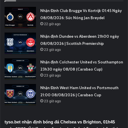
Nhận Định Club Brugge Vs Kortrijk 01:45 Ngày
08/08/2026: Sức Nóng Jan Breydel
22 giờ ago
Nhận định Dundee vs Aberdeen 21h00 ngày
08/08/2026 | Scottish Premiership
23 giờ ago
Nhận định Colchester United vs Southampton
23h30 ngày 08/08 (Carabao Cup)
23 giờ ago
Nhận Định West Ham United vs Portsmouth
21:00 08/08/2026 | Carabao Cup
23 giờ ago
tyso.bet nhận định bóng đá Chelsea vs Brighton, 01h45