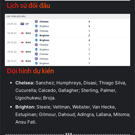
Lịch sử đối đầu
Đội hình dự kiến
Chelsea:
Sanchez; Humphreys, Disasi, Thiago Silva,
Cucurella; Caicedo, Gallagher; Sterling, Palmer,
Ugochukwu; Broja.
Brighton:
Steele; Veltman, Webster, Van Hecke,
Estupinan; Gilmour, Dahoud; Adingra, Lallana, Mitoma;
Ansu Fati.
============================ &&& ===========================