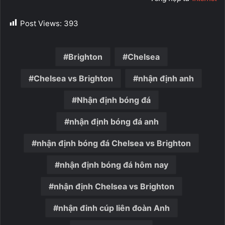
Post Views:
393
Brighton
Chelsea
Chelsea vs Brighton
nhận định anh
Nhận định bóng đá
nhận định bóng đá anh
nhận định bóng đá Chelsea vs Brighton
nhận định bóng đá hôm nay
nhận định Chelsea vs Brighton
nhận đinh cúp liên đoàn Anh