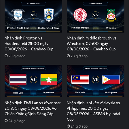
Nhận định Preston vs
Nhận định Middlesbrough vs
Huddersfield 21h00 ngày
Wrexham, 02h00 ngày
08/08/2026 – Carabao Cup
08/08/2026 – Carabao Cup
23 giờ ago
23 giờ ago
Nhận định Thái Lan vs Myanmar
Nhận định, soi kèo Malaysia vs
20h00 ngày 08/08/2026: Voi
Philippines, 20:00 ngày
Chiến Khẳng Định Đẳng Cấp
08/08/2026 – ASEAN Hyundai
Cup
24 giờ ago
24 giờ ago