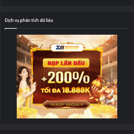
Dịch vụ phân tích dữ liệu