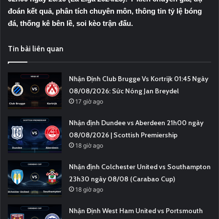
đoán kết quả, phân tích chuyên môn, thông tin tỷ lệ bóng
đá, thống kê bên lề, soi kèo trận đấu.
Tin bài liên quan
Nhận Định Club Brugge Vs Kortrijk 01:45 Ngày
08/08/2026: Sức Nóng Jan Breydel
17 giờ ago
Nhận định Dundee vs Aberdeen 21h00 ngày
08/08/2026 | Scottish Premiership
18 giờ ago
Nhận định Colchester United vs Southampton
23h30 ngày 08/08 (Carabao Cup)
18 giờ ago
Nhận Định West Ham United vs Portsmouth