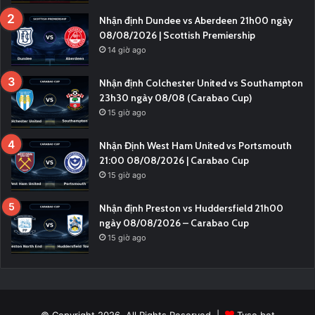
Nhận định Dundee vs Aberdeen 21h00 ngày
08/08/2026 | Scottish Premiership
14 giờ ago
Nhận định Colchester United vs Southampton
23h30 ngày 08/08 (Carabao Cup)
15 giờ ago
Nhận Định West Ham United vs Portsmouth
21:00 08/08/2026 | Carabao Cup
15 giờ ago
Nhận định Preston vs Huddersfield 21h00
ngày 08/08/2026 – Carabao Cup
15 giờ ago
© Copyright 2026, All Rights Reserved |
Tyso.bet