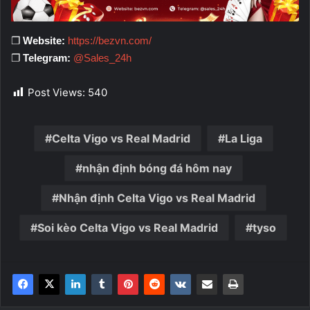
❐
Website:
https://bezvn.com/
❐
Telegram:
@Sales_24h
Post Views:
540
Celta Vigo vs Real Madrid
La Liga
nhận định bóng đá hôm nay
Nhận định Celta Vigo vs Real Madrid
Soi kèo Celta Vigo vs Real Madrid
tyso