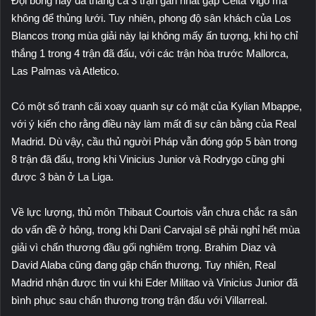
Đội bóng này đã thắng cả 3 trận gần nhất gặp Celta Vigo mà
không để thủng lưới. Tuy nhiên, phong độ sân khách của Los
Blancos trong mùa giải này lại không mấy ấn tượng, khi họ chỉ
thắng 1 trong 4 trận đã đấu, với các trận hòa trước Mallorca,
Las Palmas và Atletico.
Có một số tranh cãi xoay quanh sự có mặt của Kylian Mbappe,
với ý kiến cho rằng điều này làm mất đi sự cân bằng của Real
Madrid. Dù vậy, cầu thủ người Pháp vẫn đóng góp 5 bàn trong
8 trận đã đấu, trong khi Vinicius Junior và Rodrygo cũng ghi
được 3 bàn ở La Liga.
Về lực lượng, thủ môn Thibaut Courtois vẫn chưa chắc ra sân
do vấn đề ở hông, trong khi Dani Carvajal sẽ phải nghỉ hết mùa
giải vì chấn thương đầu gối nghiêm trọng. Brahim Diaz và
David Alaba cũng đang gặp chấn thương. Tuy nhiên, Real
Madrid nhận được tin vui khi Eder Militao và Vinicius Junior đã
bình phục sau chấn thương trong trận đấu với Villarreal.