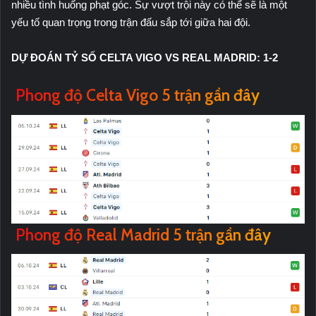
nhiều tình huống phạt góc. Sự vượt trội này có thể sẽ là một
yếu tố quan trọng trong trận đấu sắp tới giữa hai đội.
DỰ ĐOÁN TỶ SỐ CELTA VIGO VS REAL MADRID: 1-2
Phong độ Celta Vigo 5 trận gần đây
Phong độ Real Madrid 5 trận gần đây