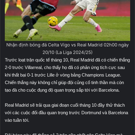
Nhận định bóng đá Celta Vigo vs Real Madrid 02h00 ngày
20/10 (La Liga 2024/25)
Trước loạt trận quốc tế tháng 10, Real Madrid đã có chiến thắng
2-0 trước Villarreal, cho thấy họ đã có phản ứng tích cực sau
khi thất bại 0-1 trước Lille ở vòng bảng Champions League.
Chiến thắng này không chỉ giúp đội củng cố tinh thần mà còn
tạo đà cho cuộc đụng độ quan trọng sắp tới với Barcelona.
Real Madrid sẽ trải qua giai đoạn cuối tháng 10 đầy thử thách
với các cuộc đối đầu quan trọng trước Dortmund và Barcelona
vào tuần tới.