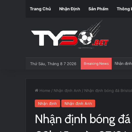
Trang Chủ
Nhận Định
Sản Phẩm
Thông 
Thứ Sáu, Tháng 8 7 2026
Breaking News
Nhận Định
Home
/
Nhận định Anh
/
Nhận định bóng đá Bristo
Nhận định
Nhận định Anh
Nhận định bóng đá 