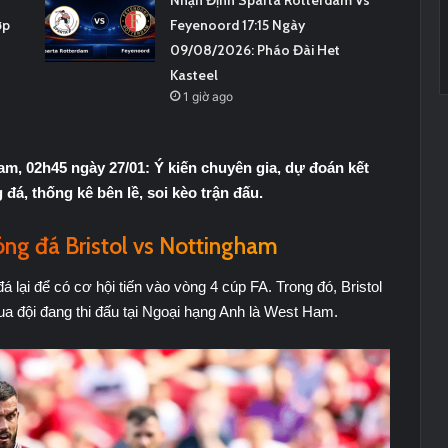
Nhận Định Sparta Rotterdam Vs
ớp
Feyenoord 17:15 Ngày
09/08/2026: Pháo Đài Het
Kasteel
1 giờ ago
am, 02h45 ngày 27/01: Ý kiến chuyên gia, dự đoán kết
 đá, thống kê bên lề, soi kèo trận đấu.
óng đá Bristol vs Nottingham
á lại để có cơ hội tiến vào vòng 4 cúp FA. Trong đó, Bristol
ua đội đang thi đấu tại Ngoại hạng Anh là West Ham.