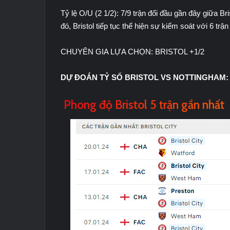
Tỷ lệ O/U (2 1/2): 7/9 trận đối đầu gần đây giữa Bri
đó, Bristol tiếp tục thể hiện sự kiểm soát với 6 tr
CHUYÊN GIA LỰA CHỌN: BRISTOL +1/2
DỰ ĐOÁN TỶ SỐ BRISTOL VS NOTTINGHAM: 
Phong độ Bristol 5 trận gần nhất