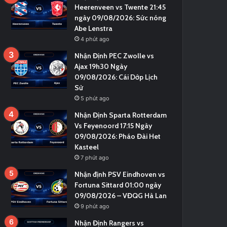
Heerenveen vs Twente 21:45
ngày 09/08/2026: Sức nóng
Abe Lenstra
4 phút ago
Nhận Định PEC Zwolle vs
Ajax 19h30 Ngày
09/08/2026: Cái Dớp Lịch
Sử
5 phút ago
Nhận Định Sparta Rotterdam
Vs Feyenoord 17:15 Ngày
09/08/2026: Pháo Đài Het
Kasteel
7 phút ago
Nhận định PSV Eindhoven vs
Fortuna Sittard 01:00 ngày
09/08/2026 – VĐQG Hà Lan
9 phút ago
Nhận Định Rangers vs