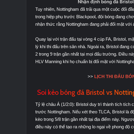
Nhận định bóng đá Bristo
Tuy nhiên, Nottingham đã trải qua một cuộc đối đầ
trong hiệp phụ trước Blackpool, đội bóng đang ch
nhận thức rằng Nottingham đang phải đối mặt với á
Quay lại với trận đấu tại vòng 4 cúp FA, Bristol, 
lý khi thi đấu trên sân nhà. Ngoài ra, Bristol đang 
2 trong 9 trận gần nhất tại mọi đấu trường. Điều 
HLV Manning khi họ chuẩn bị đối mặt với Nottingh
>>
LỊCH THI ĐẤU BÓ
Soi kèo bóng đá Bristol vs Nott
Tỷ lệ châu Á (1/2:0): Bristol duy trì thành tích tíc
trước Nottingham. Nếu xét theo TLCA, Bristol là độ
kèo trong 5/8 trận gần nhất tại địa điểm này. Ngược
điều này có thể tạo ra những lo ngại về phong độ c