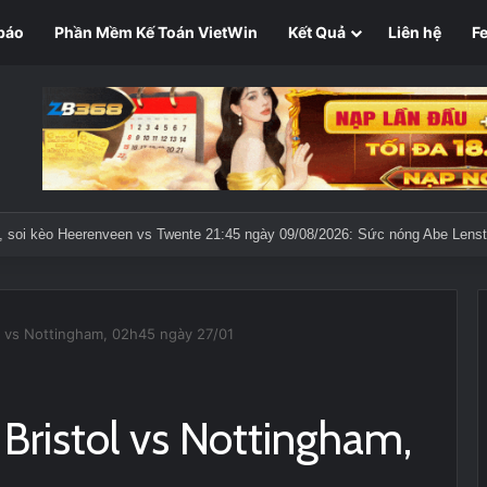
báo
Phần Mềm Kế Toán VietWin
Kết Quả
Liên hệ
F
 PEC Zwolle vs Ajax 19h30 Ngày 09/08/2026: Cái Dớp Lịch Sử
l vs Nottingham, 02h45 ngày 27/01
Bristol vs Nottingham,