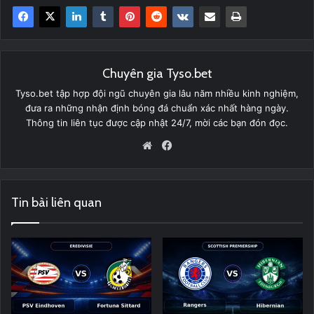
Chuyên gia Tyso.bet
Tyso.bet tập hợp đội ngũ chuyên gia lâu năm nhiều kinh nghiệm,
đưa ra những nhận định bóng đá chuẩn xác nhất hàng ngày.
Thông tin liên tục được cập nhật 24/7, mời các bạn đón đọc.
Website
Facebook
Tin bài liên quan