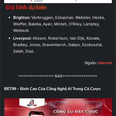
Đội hình dự kiến
Brighton:
Verbruggen, Estupinan, Webster, Hecke,
Wieffer, Baleba, Ayari, Minteh, O’Riley, Lamptey,
Welbeck.
Liverpool:
Alisson, Robertson, Van Dijk, Konate,
Bradley, Jones, Gravenberch, Gakpo, Szoboszlai,
Salah, Diaz.
Nguồn:
Internet
=============== &&&===============
BET99 – Đỉnh Cao Của Công Nghệ AI Trong Cá Cược