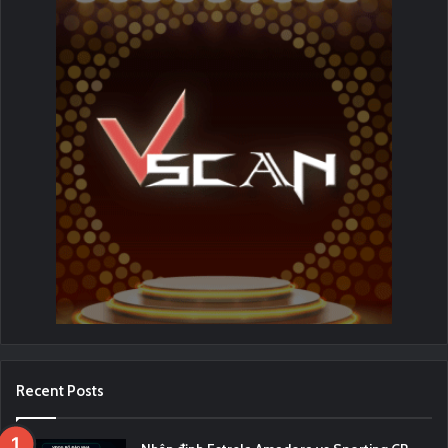
Recent Posts