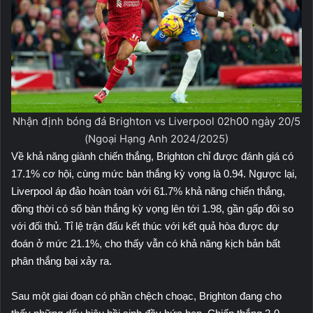
Nhận định bóng đá Brighton vs Liverpool 02h00 ngày 20/5
(Ngoại Hạng Anh 2024/2025)
Về khả năng giành chiến thắng, Brighton chỉ được đánh giá có
17.1% cơ hội, cùng mức bàn thắng kỳ vọng là 0.94. Ngược lại,
Liverpool áp đảo hoàn toàn với 61.7% khả năng chiến thắng,
đồng thời có số bàn thắng kỳ vọng lên tới 1.98, gần gấp đôi so
với đối thủ. Tỉ lệ trận đấu kết thúc với kết quả hòa được dự
đoán ở mức 21.1%, cho thấy vẫn có khả năng kịch bản bất
phân thắng bại xảy ra.
Sau một giai đoạn có phần chệch choạc, Brighton đang cho