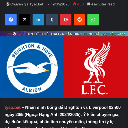
Chuyên gia Tyso.bet
19/05/2025
433
4 minutes read
Facebook
X
LinkedIn
Tumblr
Pinterest
Reddit
WhatsApp
tyso.bet
– Nhận định bóng đá Brighton vs Liverpool 02h00
ngày 20/5 (Ngoại Hạng Anh 2024/2025): Ý kiến chuyên gia,
dự đoán kết quả, phân tích chuyên môn, thông tin tỷ lệ