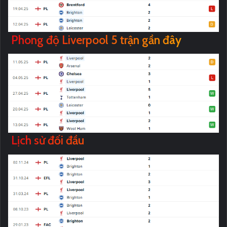
Phong độ Liverpool 5 trận gần đây
Lịch sử đối đầu