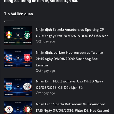
bóng đá, thống kê bên lề, soi kèo trận đấu.
Tin bài liên quan
Nhận định Estrela Amadora vs Sporting CP
02:30 ngày 09/08/2026 | VĐQG Bồ Đào Nha
2 ngày ago
Nhận định, soi kèo Heerenveen vs Twente
21:45 ngày 09/08/2026: Sức nóng Abe
Lenstra
2 ngày ago
Nhận Định PEC Zwolle vs Ajax 19h30 Ngày
09/08/2026: Cái Dớp Lịch Sử
2 ngày ago
Nhận Định Sparta Rotterdam Vs Feyenoord
17:15 Ngày 09/08/2026: Pháo Đài Het Kasteel