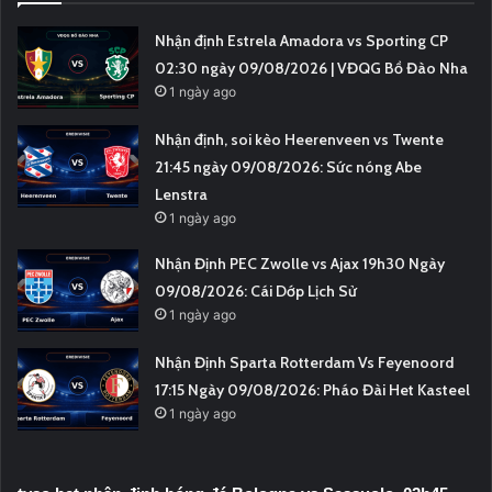
Nhận định Estrela Amadora vs Sporting CP
02:30 ngày 09/08/2026 | VĐQG Bồ Đào Nha
1 ngày ago
Nhận định, soi kèo Heerenveen vs Twente
21:45 ngày 09/08/2026: Sức nóng Abe
Lenstra
1 ngày ago
Nhận Định PEC Zwolle vs Ajax 19h30 Ngày
09/08/2026: Cái Dớp Lịch Sử
1 ngày ago
Nhận Định Sparta Rotterdam Vs Feyenoord
17:15 Ngày 09/08/2026: Pháo Đài Het Kasteel
1 ngày ago