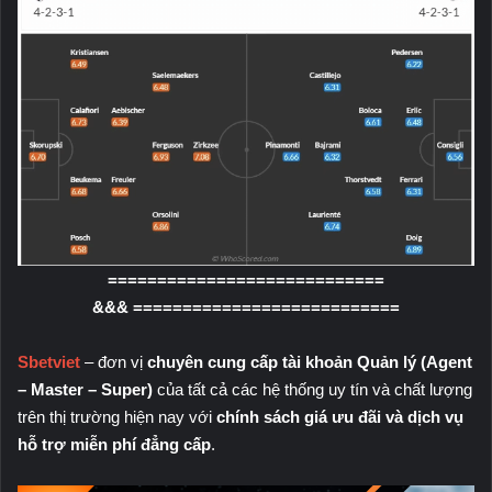
============================
&&& ===========================
Sbetviet
– đơn vị
chuyên cung cấp tài khoản Quản lý (Agent
– Master – Super)
của tất cả các hệ thống uy tín và chất lượng
trên thị trường hiện nay với
chính sách giá ưu đãi và dịch vụ
hỗ trợ miễn phí đẳng cấp
.