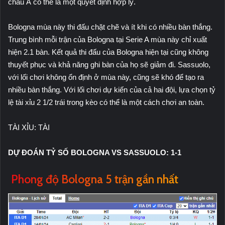
châu Á có thể là một quyết định hợp lý.
Bologna mùa này thi đấu chặt chẽ và ít khi có nhiều bàn thắng.
Trung bình mỗi trận của Bologna tại Serie A mùa này chỉ xuất
hiện 2.1 bàn. Kết quả thi đấu của Bologna hiện tại cũng không
thuyết phục và khả năng ghi bàn của họ sẽ giảm đi. Sassuolo,
với lối chơi không ổn định ở mùa này, cũng sẽ khó để tạo ra
nhiều bàn thắng. Với lối chơi dự kiến của cả hai đội, lựa chọn tỷ
lệ tài xỉu 2 1/2 trái trong kèo có thể là một cách chơi an toàn.
TÀI XỈU: TÀI
DỰ ĐOÁN TỶ SỐ BOLOGNA VS SASSUOLO: 1-1
Phong độ Bologna 5 trận gần nhất