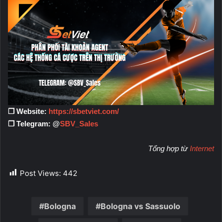
❐ Website:
https://sbetviet.com/
❐ Telegram: @
SBV_Sales
Tổng hợp từ
Internet
Post Views:
442
Bologna
Bologna vs Sassuolo