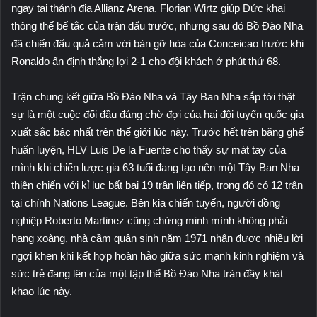
ngay tại thánh địa Allianz Arena. Florian Wirtz giúp Đức khai
thông thế bế tắc của trận đấu trước, nhưng sau đó Bồ Đào Nha
đã chiến đấu quả cảm với bàn gỡ hòa của Conceicao trước khi
Ronaldo ấn định thắng lợi 2-1 cho đội khách ở phút thứ 68.
Trận chung kết giữa Bồ Đào Nha và Tây Ban Nha sắp tới thật
sự là một cuộc đối đầu đáng chờ đợi của hai đội tuyển quốc gia
xuất sắc bậc nhất trên thế giới lúc này. Trước hết trên băng ghế
huấn luyện, HLV Luis De la Fuente cho thấy sự mát tay của
mình khi chiến lược gia 63 tuổi đang tạo nên một Tây Ban Nha
thiện chiến với kỉ lục bất bại 19 trận liên tiếp, trong đó có 12 trận
tại chính Nations League. Bên kia chiến tuyến, người đồng
nghiệp Roberto Martinez cũng chứng minh mình không phải
hạng xoàng, nhà cầm quân sinh năm 1971 nhận được nhiều lời
ngợi khen khi kết hợp hoàn hảo giữa sức mạnh kinh nghiệm và
sức trẻ đang lên của một tập thể Bồ Đào Nha tràn đầy khát
khao lúc này.