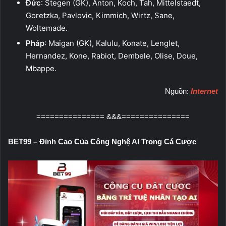
Đức
: Stegen (GK), Anton, Koch, Tah, Mittelstaedt,
Goretzka, Pavlovic, Kimmich, Wirtz, Sane,
Woltemade.
Pháp
: Maigan (GK), Kalulu, Konate, Lenglet,
Hernandez, Kone, Rabiot, Dembele, Olise, Doue,
Mbappe.
Nguồn:
Internet
=============== &&&===============
BET99 – Đỉnh Cao Của Công Nghệ AI Trong Cá Cược