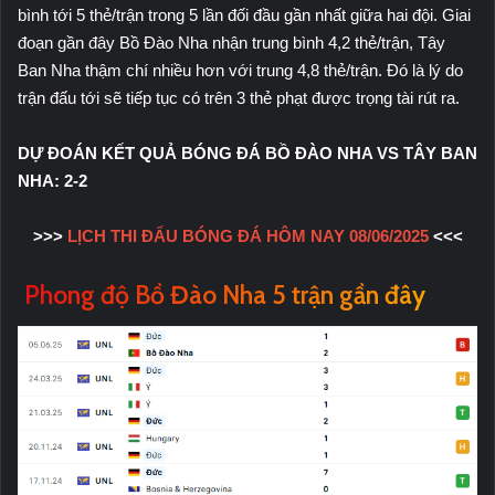
bình tới 5 thẻ/trận trong 5 lần đối đầu gần nhất giữa hai đội. Giai
đoạn gần đây Bồ Đào Nha nhận trung bình 4,2 thẻ/trận, Tây
Ban Nha thậm chí nhiều hơn với trung 4,8 thẻ/trận. Đó là lý do
trận đấu tới sẽ tiếp tục có trên 3 thẻ phạt được trọng tài rút ra.
DỰ ĐOÁN KẾT QUẢ BÓNG ĐÁ
BỒ ĐÀO NHA VS TÂY BAN
NHA
: 2-2
>>>
LỊCH THI ĐẤU BÓNG ĐÁ HÔM NAY 08/06/2025
<<<
Phong độ Bồ Đào Nha 5 trận gần đây