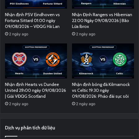
Nhận định PSV Eindhoven vs
Nhận Định Rangers vs Hibernian
Fortuna Sittard 01:00 ngày
22:00 Ngày 09/08/2026 | Bão
09/08/2026 – VĐQG Hà Lan
Lửa Ibrox
2 ngày ago
2 ngày ago
Nhận định Hearts vs Dundee
Nhận định bóng đá Kilmarnock
United 21h00 ngày 09/08/2026
vs Celtic 19:30 ngày
| Giải VĐQG Scotland
09/08/2026: Pháo đài sục sôi
2 ngày ago
2 ngày ago
Dịch vụ phân tích dữ liệu