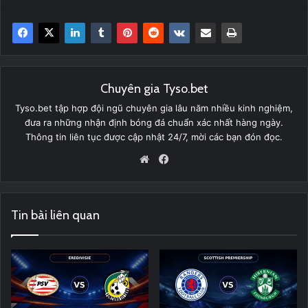
Chuyên gia Tyso.bet
Tyso.bet tập hợp đội ngũ chuyên gia lâu năm nhiều kinh nghiệm,
đưa ra những nhận định bóng đá chuẩn xác nhất hàng ngày.
Thông tin liên tục được cập nhật 24/7, mời các bạn đón đọc.
Website
Facebook
Tin bài liên quan