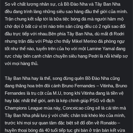
So về chất lượng nhân sự, cả Bồ Đào Nha và Tây Ban Nha
đều đang trình làng những siêu sao hàng đầu thế giới của mình.
Trận chung kết sắp tới là bữa tiệc bóng đá mà người hâm mộ
chờ đợi ở bất cứ vị trí nào trên sân cũng đều có 2 ngôi sao đối
đầu trực tiếp với nhau.Bên phía Tây Ban Nha, dù mất đi Rodri
nhưng trận đấu với Pháp cho thấy Mikel Merino đá phòng ngự
tốt như thế nào, tuyến trên của họ với một Lamine Yamal đang
rực cháy bên cạnh chân chuyền siêu hạng Pedri là nỗi khiếp sợ
với mọi hàng thủ.
Tây Ban Nha hay là thế, song đừng quên Bồ Đào Nha cũng
đang thăng hoa trên đôi cánh Bruno Fernandes – Vitinha, Bruno
Fernandes là trụ cột của M.U, trong khi Vitinha đang là tiền vệ
hay bậc nhất thế giới, anh là kép chính giúp PSG vô địch
Champions League mùa này, Conceicao cũng sẽ là cái tên mà
Tây Ban Nha phải lưu ý với chiếc chân trái khéo léo của mình,
trước khi mọi sự quan tâm đặc biệt sẽ đổ dồn về Ronaldo –
huyền thoại bóng đá 40 tuổi tiếp tục ghi bàn ở trận bán kết vừa