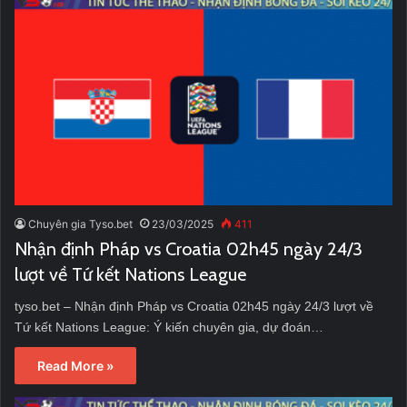
Chuyên gia Tyso.bet
23/03/2025
411
Nhận định Pháp vs Croatia 02h45 ngày 24/3
lượt về Tứ kết Nations League
tyso.bet – Nhận định Pháp vs Croatia 02h45 ngày 24/3 lượt về
Tứ kết Nations League: Ý kiến chuyên gia, dự đoán…
Read More »