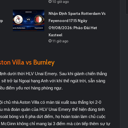
10 giờ ago
Nhận Định Sparta Rotterdam Vs
ớp
Feyenoord 17:15 Ngày
09/08/2026: Pháo Đài Het
Kasteel
11 giờ ago
ton Villa vs Burnley
định dưới thời HLV Unai Emery. Sau khi giành chiến thắng
sẽ trở lại Ngoại hạng Anh với khí thế ngút trời, sẵn sàng
nhiều điểm yếu nơi hàng phòng ngự.
i chủ nhà Aston Villa có màn tái xuất sau thắng lợi 2-0
ấu mà đoàn quân của HLV Unai Emery thể hiện đúng tinh
 soát bóng và 6 pha dứt điểm, họ hoàn toàn làm chủ cuộc
n McGinn không chỉ mang lại 3 điểm mà còn tiếp thêm sự tự