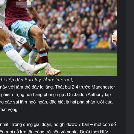
 khi tiếp đón Burnley. (Ảnh: Internet)
này với tâm thế đầy lo lắng. Thất bại 2-4 trước Manchester
 nghiêm trọng nơi hàng phòng ngự. Dù Jaidon Anthony lập
g các sai lầm ngớ ngẩn, đặc biệt là hai pha phản lưới của
thất vọng.
 nhất. Trong cùng giai đoạn, họ ghi được 7 bàn – một con số
ến mọi nỗ lực tấn công trở nên vô nghĩa. Dưới thời HLV