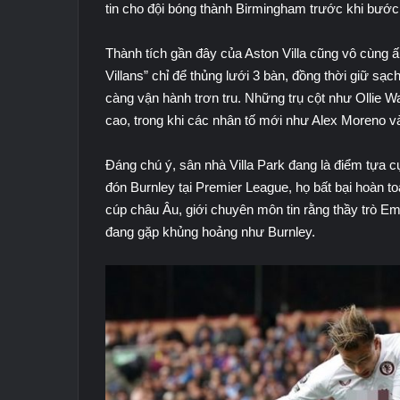
tin cho đội bóng thành Birmingham trước khi bước
Thành tích gần đây của Aston Villa cũng vô cùng ấ
Villans” chỉ để thủng lưới 3 bàn, đồng thời giữ s
càng vận hành trơn tru. Những trụ cột như Ollie W
cao, trong khi các nhân tố mới như Alex Moreno 
Đáng chú ý, sân nhà Villa Park đang là điểm tựa cự
đón Burnley tại Premier League, họ bất bại hoàn t
cúp châu Âu, giới chuyên môn tin rằng thầy trò Eme
đang gặp khủng hoảng như Burnley.