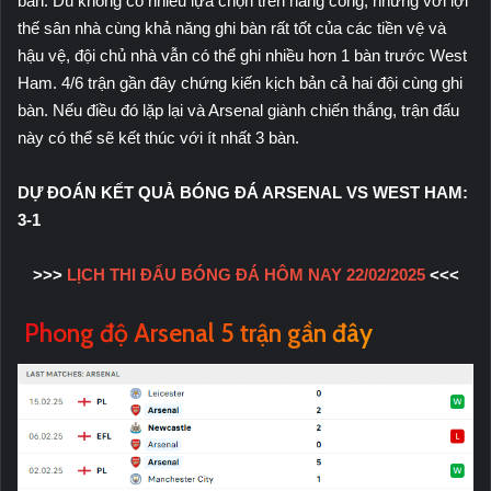
bàn. Dù không có nhiều lựa chọn trên hàng công, nhưng với lợi
thế sân nhà cùng khả năng ghi bàn rất tốt của các tiền vệ và
hậu vệ, đội chủ nhà vẫn có thể ghi nhiều hơn 1 bàn trước West
Ham. 4/6 trận gần đây chứng kiến kịch bản cả hai đội cùng ghi
bàn. Nếu điều đó lặp lại và Arsenal giành chiến thắng, trận đấu
này có thể sẽ kết thúc với ít nhất 3 bàn.
DỰ ĐOÁN KẾT QUẢ BÓNG ĐÁ ARSENAL VS WEST HAM:
3-1
>>>
LỊCH THI ĐẤU BÓNG ĐÁ HÔM NAY 22/02/2025
<<<
Phong độ Arsenal 5 trận gần đây