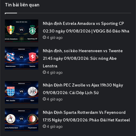
Tin bài liên quan
Nhận định Estrela Amadora vs Sporting CP
02:30 ngày 09/08/2026 | VĐQG Bồ Đào Nha
4 giờ ago
Nhận định, soi kèo Heerenveen vs Twente
21:45 ngày 09/08/2026: Sức nóng Abe
Lenstra
4 giờ ago
Nhận Định PEC Zwolle vs Ajax 19h30 Ngày
09/08/2026: Cái Dớp Lịch Sử
4 giờ ago
Nhận Định Sparta Rotterdam Vs Feyenoord
17:15 Ngày 09/08/2026: Pháo Đài Het Kasteel
4 giờ ago