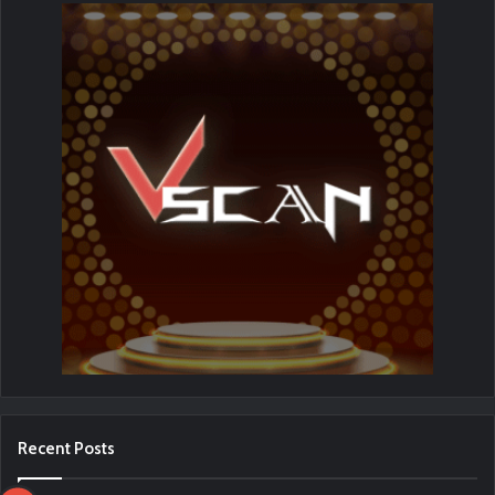
Recent Posts