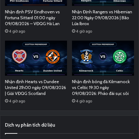
Nhận định PSV Eindhoven vs
Nhận Định Rangers vs Hibernian
Fortuna Sittard 01:00 ngày
22:00 Ngày 09/08/2026 | Bão
09/08/2026 – VĐQG Hà Lan
Lửa Ibrox
4 giờ ago
4 giờ ago
Nhận định Hearts vs Dundee
Nhận định bóng đá Kilmarnock
United 21h00 ngày 09/08/2026
vs Celtic 19:30 ngày
| Giải VĐQG Scotland
09/08/2026: Pháo đài sục sôi
4 giờ ago
4 giờ ago
Dịch vụ phân tích dữ liệu