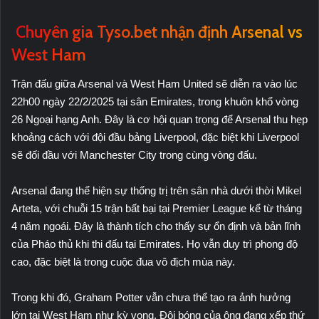
Chuyên gia Tyso.bet nhận định Arsenal vs
West Ham
Trận đấu giữa Arsenal và West Ham United sẽ diễn ra vào lúc
22h00 ngày 22/2/2025 tại sân Emirates, trong khuôn khổ vòng
26 Ngoại hạng Anh. Đây là cơ hội quan trọng để Arsenal thu hẹp
khoảng cách với đội đầu bảng Liverpool, đặc biệt khi Liverpool
sẽ đối đầu với Manchester City trong cùng vòng đấu.
Arsenal đang thể hiện sự thống trị trên sân nhà dưới thời Mikel
Arteta, với chuỗi 15 trận bất bại tại Premier League kể từ tháng
4 năm ngoái. Đây là thành tích cho thấy sự ổn định và bản lĩnh
của Pháo thủ khi thi đấu tại Emirates. Họ vẫn duy trì phong độ
cao, đặc biệt là trong cuộc đua vô địch mùa này.
Trong khi đó, Graham Potter vẫn chưa thể tạo ra ảnh hưởng
lớn tại West Ham như kỳ vọng. Đội bóng của ông đang xếp thứ