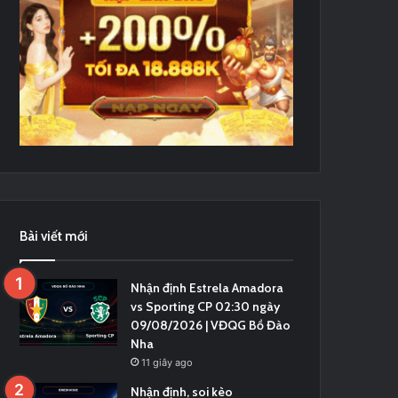
Bài viết mới
Nhận định Estrela Amadora
vs Sporting CP 02:30 ngày
09/08/2026 | VĐQG Bồ Đào
Nha
11 giây ago
Nhận định, soi kèo