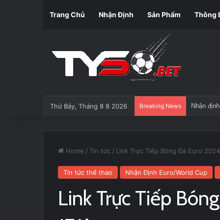
Trang Chủ
Nhận Định
Sản Phẩm
Thông 
Thứ Bảy, Tháng 8 8 2026
Breaking News
Nhận định
Home
/
Tin tức
/
Link Trực Tiếp Bóng Đá Euro 2024
Tin tức thể thao
Nhận Định Euro/World Cup
Link Trực Tiếp Bón