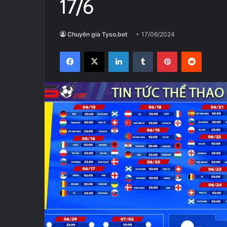
17/6
Chuyên gia Tyso.bet
17/06/2024
Facebook
X
LinkedIn
Tumblr
Pinterest
Reddit