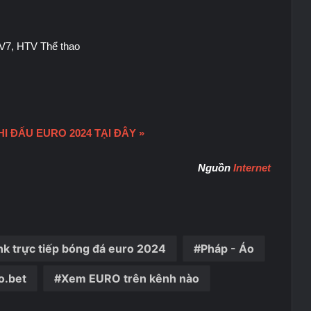
V7, HTV Thể thao
HI ĐẤU EURO 2024 TẠI ĐÂY »
Nguồn
Internet
ink trực tiếp bóng đá euro 2024
Pháp - Áo
o.bet
Xem EURO trên kênh nào