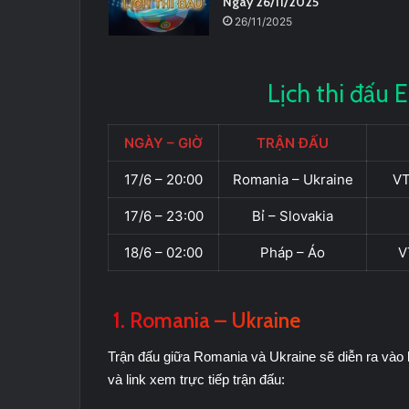
Ngày 26/11/2025
26/11/2025
Lịch thi đấu
NGÀY – GIỜ
TRẬN ĐẤU
17/6 – 20:00
Romania – Ukraine
VT
17/6 – 23:00
Bỉ – Slovakia
18/6 – 02:00
Pháp – Áo
V
1. Romania – Ukraine
Trận đấu giữa Romania và Ukraine sẽ diễn ra vào 
và link xem trực tiếp trận đấu: