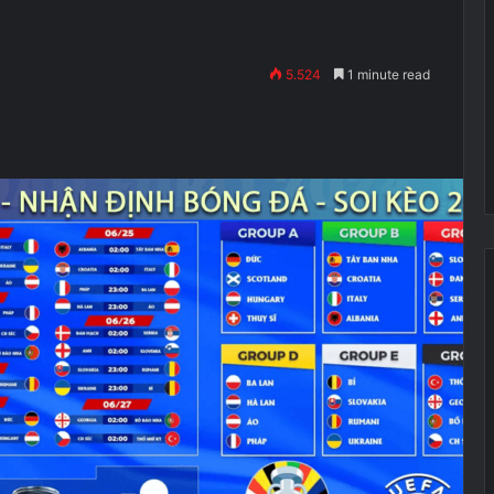
5.524
1 minute read