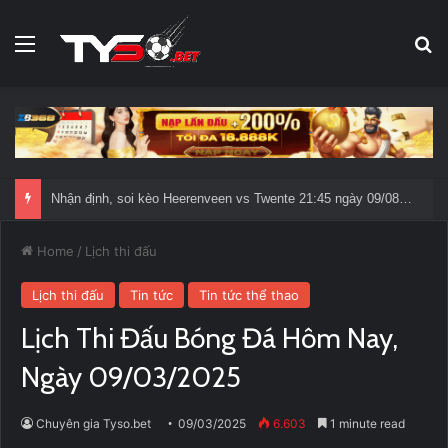
Menu
Se
Nhận định, soi kèo Heerenveen vs Twente 21:45 ngày 09/08/2026: Sức nóng Abe Lenstra
Home
/
Lịch thi đấu
Lịch thi đấu
Tin tức
Tin tức thể thao
Lịch Thi Đấu Bóng Đá Hôm Nay,
Ngày 09/03/2025
Chuyên gia Tyso.bet
09/03/2025
6.603
1 minute read