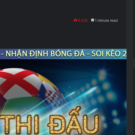
6.425
1 minute read