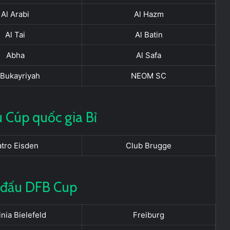
Al Arabi
Al Hazm
Al Tai
Al Batin
Abha
Al Safa
 Bukayriyah
NEOM SC
u Cúp quốc gia Bỉ
tro Eisden
Club Brugge
i đấu DFB Cup
nia Bielefeld
Freiburg