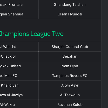
saki Frontale
Shandong Taishan
ghai Shenhua
Ulsan Hyundai
 Champions League Two
Al-Wehdat
Sharjah Cultural Club
FC Istiklol
Sepahan
gkok United
Nam Định
ee Man FC
Tampines Rovers FC
 Khalidiyah
Altyn Asyr
uwa Al Jawiya
Al Taawoun
Al-Wakra
Ravshan Kulob