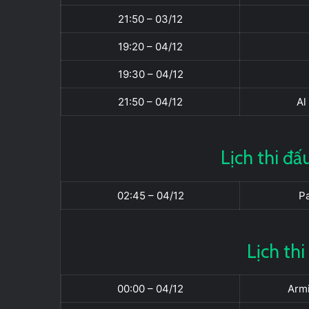
21:50 – 03/12
19:20 – 04/12
19:30 – 04/12
21:50 – 04/12
Al
Lịch thi đấ
02:45 – 04/12
Pa
Lịch th
00:00 – 04/12
Armi