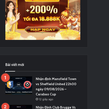
Bài viết mới
Nhận định Mansfield Town
vs Sheffield United 22h00
ngày 09/08/2026 –
Carabao Cup
12 giây ago
Nhận Định Club Brugge Vs