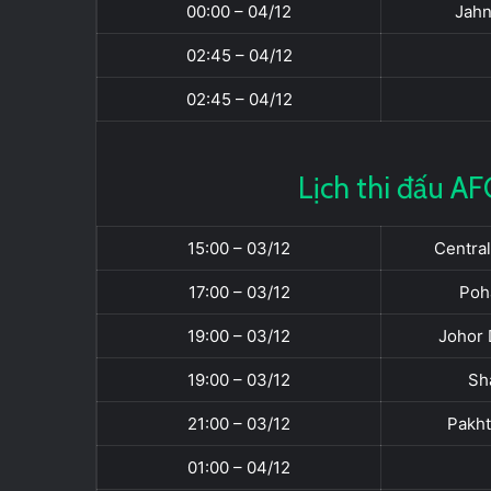
00:00 – 04/12
Jah
02:45 – 04/12
02:45 – 04/12
Lịch thi đấu A
15:00 – 03/12
Central
17:00 – 03/12
Poh
19:00 – 03/12
Johor 
19:00 – 03/12
Sh
21:00 – 03/12
Pakht
01:00 – 04/12