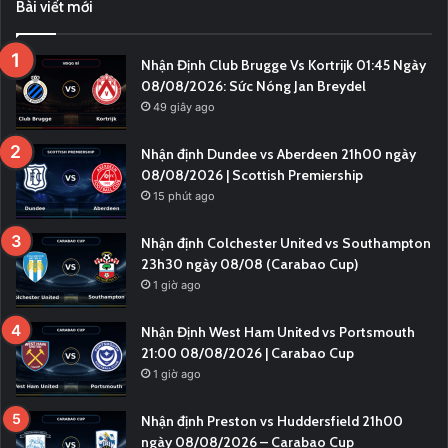
Bài viết mới
Nhận Định Club Brugge Vs Kortrijk 01:45 Ngày
08/08/2026: Sức Nóng Jan Breydel
49 giây ago
Nhận định Dundee vs Aberdeen 21h00 ngày
08/08/2026 | Scottish Premiership
15 phút ago
Nhận định Colchester United vs Southampton
23h30 ngày 08/08 (Carabao Cup)
1 giờ ago
Nhận Định West Ham United vs Portsmouth
21:00 08/08/2026 | Carabao Cup
1 giờ ago
Nhận định Preston vs Huddersfield 21h00
ngày 08/08/2026 – Carabao Cup