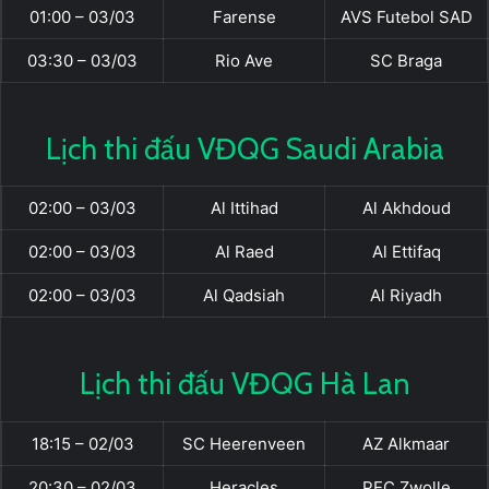
01:00 – 03/03
Farense
AVS Futebol SAD
03:30 – 03/03
Rio Ave
SC Braga
Lịch thi đấu VĐQG Saudi Arabia
02:00 – 03/03
Al Ittihad
Al Akhdoud
02:00 – 03/03
Al Raed
Al Ettifaq
02:00 – 03/03
Al Qadsiah
Al Riyadh
Lịch thi đấu VĐQG Hà Lan
18:15 – 02/03
SC Heerenveen
AZ Alkmaar
20:30 – 02/03
Heracles
PEC Zwolle