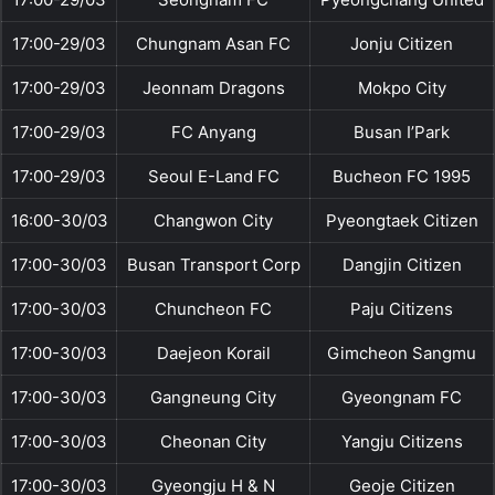
17:00-29/03
Chungnam Asan FC
Jonju Citizen
17:00-29/03
Jeonnam Dragons
Mokpo City
17:00-29/03
FC Anyang
Busan I’Park
17:00-29/03
Seoul E-Land FC
Bucheon FC 1995
16:00-30/03
Changwon City
Pyeongtaek Citizen
17:00-30/03
Busan Transport Corp
Dangjin Citizen
17:00-30/03
Chuncheon FC
Paju Citizens
17:00-30/03
Daejeon Korail
Gimcheon Sangmu
17:00-30/03
Gangneung City
Gyeongnam FC
17:00-30/03
Cheonan City
Yangju Citizens
17:00-30/03
Gyeongju H & N
Geoje Citizen