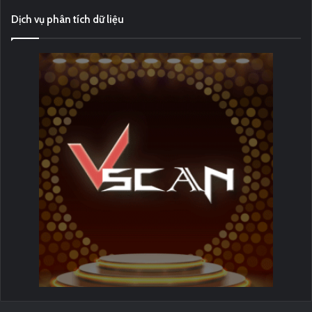
Dịch vụ phân tích dữ liệu