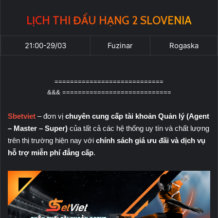
LỊCH THI ĐẤU HẠNG 2 SLOVENIA
21:00-29/03
Fuzinar
Rogaska
============================
&&& ============================
Sbetviet
– đơn vị
chuyên cung cấp tài khoản Quản lý (Agent
– Master – Super)
của tất cả các hệ thống uy tín và chất lượng
trên thị trường hiện nay với
chính sách giá ưu đãi và dịch vụ
hỗ trợ miễn phí đẳng cấp
.