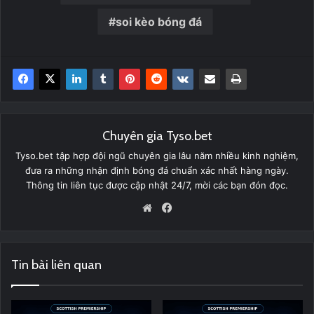
soi kèo bóng đá
Chuyên gia Tyso.bet
Tyso.bet tập hợp đội ngũ chuyên gia lâu năm nhiều kinh nghiệm,
đưa ra những nhận định bóng đá chuẩn xác nhất hàng ngày.
Thông tin liên tục được cập nhật 24/7, mời các bạn đón đọc.
Website
Facebook
Tin bài liên quan