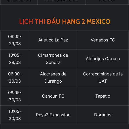
LỊCH THI ĐẤU HẠNG 2 MEXICO
08:05-
Atletico La Paz
Venados FC
29/03
10:05-
Cimarrones de
Alebrijes Oaxaca
29/03
Sonora
06:00-
Alacranes de
Correcaminos de la
30/03
Durango
UAT
08:05-
Cancun FC
Tapatio
30/03
10:05-
Raya2 Expansion
Dorados
30/03