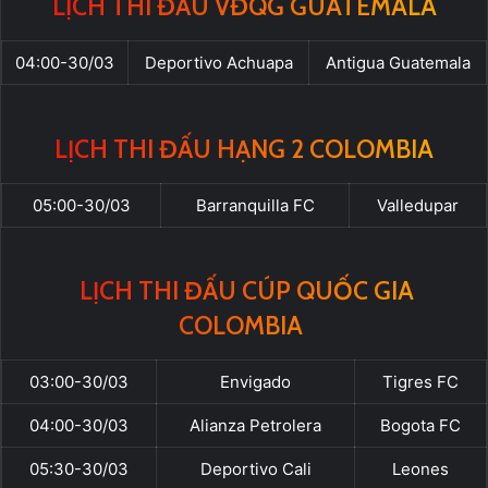
LỊCH THI ĐẤU VĐQG GUATEMALA
04:00-30/03
Deportivo Achuapa
Antigua Guatemala
LỊCH THI ĐẤU HẠNG 2 COLOMBIA
05:00-30/03
Barranquilla FC
Valledupar
LỊCH THI ĐẤU CÚP QUỐC GIA
COLOMBIA
03:00-30/03
Envigado
Tigres FC
04:00-30/03
Alianza Petrolera
Bogota FC
05:30-30/03
Deportivo Cali
Leones