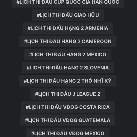
LỊCH THI ĐẤU CÚP QUỐC GIA HÀN QUỐC
LỊCH THI ĐẤU GIAO HỮU
LỊCH THI ĐẤU HẠNG 2 ARMENIA
LỊCH THI ĐẤU HẠNG 2 CAMEROON
LỊCH THI ĐẤU HẠNG 2 MEXICO
LỊCH THI ĐẤU HẠNG 2 SLOVENIA
LỊCH THI ĐẤU HẠNG 2 THỔ NHĨ KỲ
LỊCH THI ĐẤU J LEAGUE 2
LỊCH THI ĐẤU VĐQG COSTA RICA
LỊCH THI ĐẤU VĐQG GUATEMALA
LỊCH THI ĐẤU VĐQG MEXICO