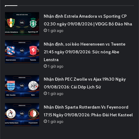
Nhận định Estrela Amadora vs Sporting CP
02:30 ngày 09/08/2026 | VĐQG Bồ Đào Nha
1 giờ ago
Nhận định, soi kèo Heerenveen vs Twente
21:45 ngày 09/08/2026: Sức nóng Abe
Lenstra
1 giờ ago
Nhận Định PEC Zwolle vs Ajax 19h30 Ngày
09/08/2026: Cái Dớp Lịch Sử
1 giờ ago
Nhận Định Sparta Rotterdam Vs Feyenoord
17:15 Ngày 09/08/2026: Pháo Đài Het Kasteel
1 giờ ago