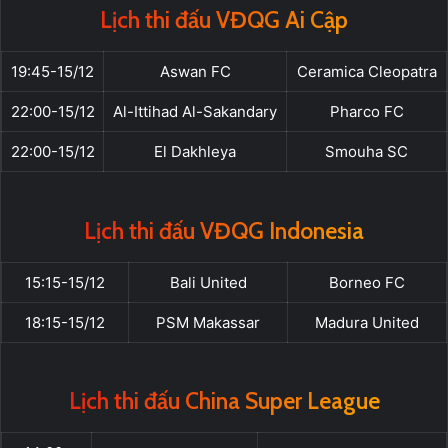
Lịch thi đấu VĐQG Ai Cập
19:45-15/12
Aswan FC
Ceramica Cleopatra
22:00-15/12
Al-Ittihad Al-Sakandary
Pharco FC
22:00-15/12
El Dakhleya
Smouha SC
Lịch thi đấu VĐQG Indonesia
15:15-15/12
Bali United
Borneo FC
18:15-15/12
PSM Makassar
Madura United
Lịch thi đấu China Super League