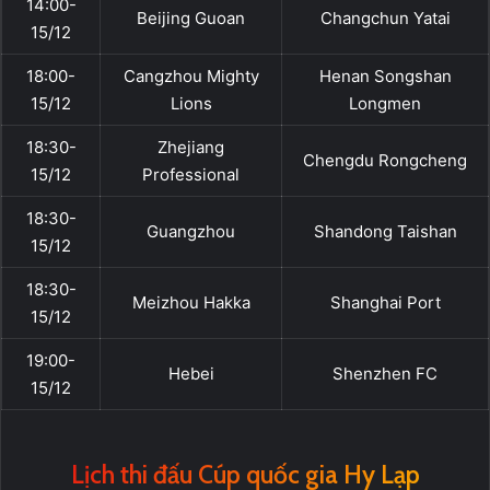
14:00-
Beijing Guoan
Changchun Yatai
15/12
18:00-
Cangzhou Mighty
Henan Songshan
15/12
Lions
Longmen
18:30-
Zhejiang
Chengdu Rongcheng
15/12
Professional
18:30-
Guangzhou
Shandong Taishan
15/12
18:30-
Meizhou Hakka
Shanghai Port
15/12
19:00-
Hebei
Shenzhen FC
15/12
Lịch thi đấu Cúp quốc gia Hy Lạp