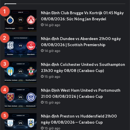
Nhận Định Club Brugge Vs Kortrijk 01:45 Ngày
08/08/2026: Sức Nóng Jan Breydel
14 giờ ago
Nhận định Dundee vs Aberdeen 21h00 ngày
08/08/2026 | Scottish Premiership
14 giờ ago
Nhận định Colchester United vs Southampton
23h30 ngày 08/08 (Carabao Cup)
15 giờ ago
Nhận Định West Ham United vs Portsmouth
21:00 08/08/2026 | Carabao Cup
15 giờ ago
Nhận định Preston vs Huddersfield 21h00
ngày 08/08/2026 – Carabao Cup
15 giờ ago