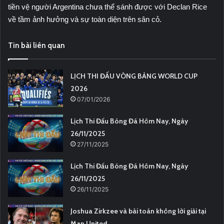
tiền vệ người Argentina chưa thể sánh được với Declan Rice
về tầm ảnh hưởng và sự toàn diện trên sân cỏ.
Tin bài liên quan
LỊCH THI ĐẤU VÒNG BẢNG WORLD CUP
2026
07/01/2026
Lịch Thi Đấu Bóng Đá Hôm Nay, Ngày
26/11/2025
27/11/2025
Lịch Thi Đấu Bóng Đá Hôm Nay, Ngày
26/11/2025
26/11/2025
Joshua Zirkzee và bài toán không lời giải tại
Man United