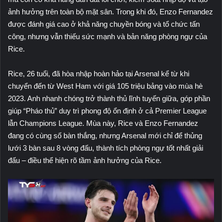
ảnh hưởng trên toàn bộ mặt sân. Trong khi đó, Enzo Fernandez
được đánh giá cao ở khả năng chuyền bóng và tổ chức tấn
công, nhưng vẫn thiếu sức mạnh và bản năng phòng ngự của
Rice.
Rice, 26 tuổi, đã hòa nhập hoàn hảo tại Arsenal kể từ khi
chuyển đến từ West Ham với giá 105 triệu bảng vào mùa hè
2023. Anh nhanh chóng trở thành thủ lĩnh tuyến giữa, góp phần
giúp “Pháo thủ” duy trì phong độ ổn định ở cả Premier League
lẫn Champions League. Mùa này, Rice và Enzo Fernandez
đang có cùng số bàn thắng, nhưng Arsenal mới chỉ để thủng
lưới 3 bàn sau 8 vòng đấu, thành tích phòng ngự tốt nhất giải
đấu – điều thể hiện rõ tầm ảnh hưởng của Rice.