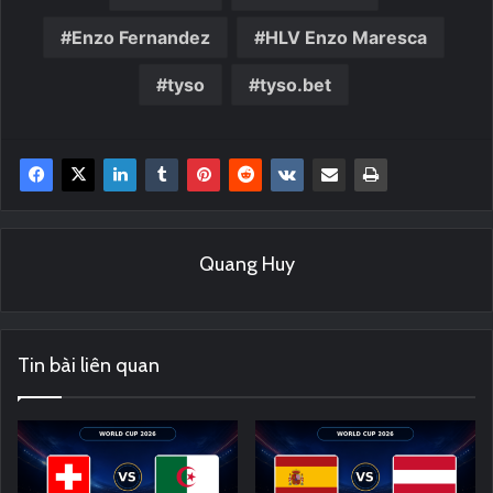
Enzo Fernandez
HLV Enzo Maresca
tyso
tyso.bet
Quang Huy
Tin bài liên quan