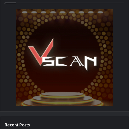
Recent Posts