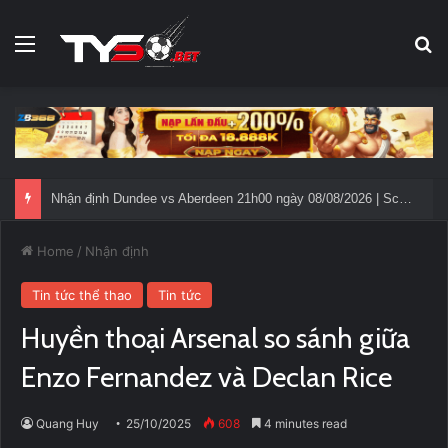
Menu
Se
Nhận định Dundee vs Aberdeen 21h00 ngày 08/08/2026 | Scottish Premiership
Home
/
Nhận định
Tin tức thể thao
Tin tức
Huyền thoại Arsenal so sánh giữa
Enzo Fernandez và Declan Rice
Quang Huy
25/10/2025
608
4 minutes read