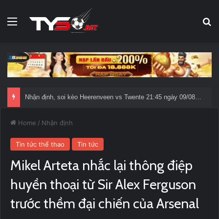
Menu
Se
Nhận định, soi kèo Heerenveen vs Twente 21:45 ngày 09/08/2026: Sức nóng Abe Lenstra
Home
/
Nhận định
Tin tức thể thao
Tin tức
Mikel Arteta nhắc lại thông điệp
huyền thoại từ Sir Alex Ferguson
trước thềm đại chiến của Arsenal