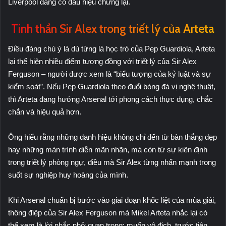
Liverpool đang có dấu hiệu chững lại.
Tinh thần Sir Alex trong triết lý của Arteta
Điều đáng chú ý là dù từng là học trò của Pep Guardiola, Arteta
lại thể hiện nhiều điểm tương đồng với triết lý của Sir Alex
Ferguson – người được xem là “biểu tượng của kỷ luật và sự
kiểm soát”. Nếu Pep Guardiola theo đuổi bóng đá vị nghệ thuật,
thì Arteta đang hướng Arsenal tới phong cách thực dụng, chắc
chắn và hiệu quả hơn.
Ông hiểu rằng những danh hiệu không chỉ đến từ bàn thắng đẹp
hay những màn trình diễn mãn nhãn, mà còn từ sự kiên định
trong triết lý phòng ngự, điều mà Sir Alex từng nhấn mạnh trong
suốt sự nghiệp huy hoàng của mình.
Khi Arsenal chuẩn bị bước vào giai đoạn khốc liệt của mùa giải,
thông điệp của Sir Alex Ferguson mà Mikel Arteta nhắc lại có
thể xem là lời nhắc nhở quan trọng: muốn vô địch, trước tiên