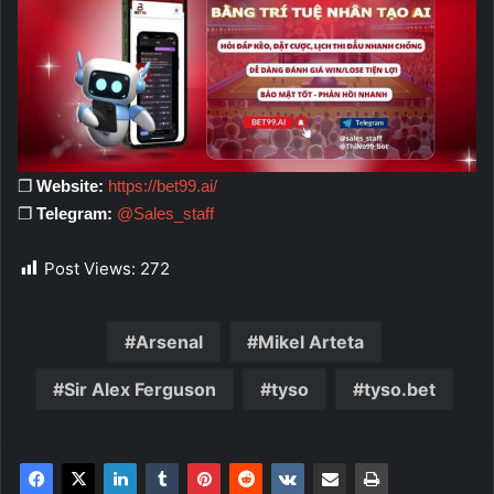
❐
Website:
https://bet99.ai/
❐
Telegram:
@Sales_staff
Post Views:
272
Arsenal
Mikel Arteta
Sir Alex Ferguson
tyso
tyso.bet