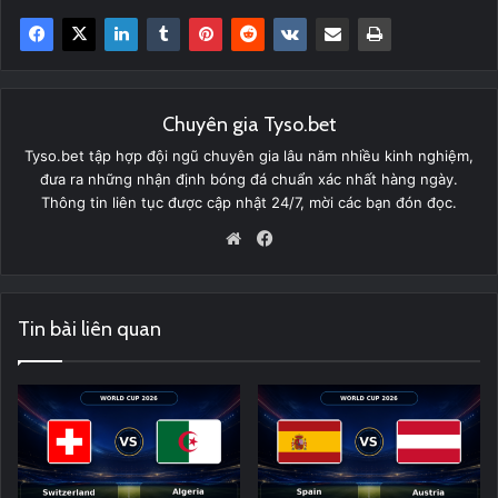
Chuyên gia Tyso.bet
Tyso.bet tập hợp đội ngũ chuyên gia lâu năm nhiều kinh nghiệm,
đưa ra những nhận định bóng đá chuẩn xác nhất hàng ngày.
Thông tin liên tục được cập nhật 24/7, mời các bạn đón đọc.
Website
Facebook
Tin bài liên quan