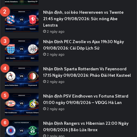
Nhận định, soi kèo Heerenveen vs Twente
21:45 ngày 09/08/2026: Sức nóng Abe
Lenstra
2 ngày ago
Nhận Định PEC Zwolle vs Ajax 19h30 Ngày
09/08/2026: Cái Dớp Lịch Sử
2 ngày ago
Nhận Định Sparta Rotterdam Vs Feyenoord
17:15 Ngày 09/08/2026: Pháo Đài Het Kasteel
2 ngày ago
Nhận định PSV Eindhoven vs Fortuna Sittard
01:00 ngày 09/08/2026 – VĐQG Hà Lan
2 ngày ago
Nhận Định Rangers vs Hibernian 22:00 Ngày
09/08/2026 | Bão Lửa Ibrox
2 ngày ago