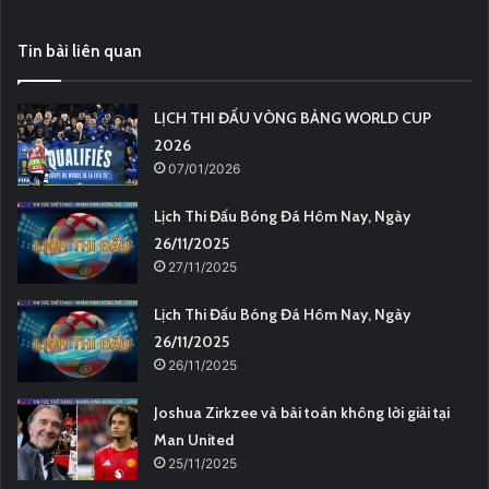
Tin bài liên quan
LỊCH THI ĐẤU VÒNG BẢNG WORLD CUP
2026
07/01/2026
Lịch Thi Đấu Bóng Đá Hôm Nay, Ngày
26/11/2025
27/11/2025
Lịch Thi Đấu Bóng Đá Hôm Nay, Ngày
26/11/2025
26/11/2025
Joshua Zirkzee và bài toán không lời giải tại
Man United
25/11/2025