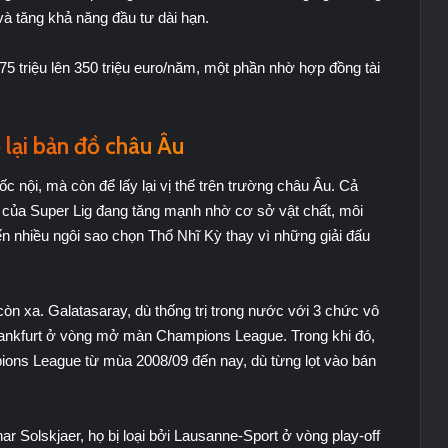
và tăng khả năng đầu tư dài hạn.
5 triệu lên 350 triệu euro/năm, một phần nhờ hợp đồng tài
 lại bản đồ châu Âu
c nội, mà còn để lấy lại vị thế trên trường châu Âu. Cả
 của Super Lig đang tăng mạnh nhờ cơ sở vật chất, môi
ến nhiều ngôi sao chọn Thổ Nhĩ Kỳ thay vì những giải đấu
òn xa. Galatasaray, dù thống trị trong nước với 3 chức vô
 Frankfurt ở vòng mở màn Champions League. Trong khi đó,
ons League từ mùa 2008/09 đến nay, dù từng lọt vào bán
 Solskjaer, họ bị loại bởi Lausanne-Sport ở vòng play-off