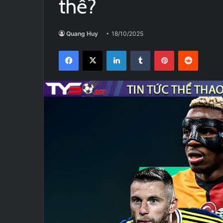
thế?
Quang Huy
18/10/2025
Facebook
X
LinkedIn
Tumblr
Pinterest
Reddit