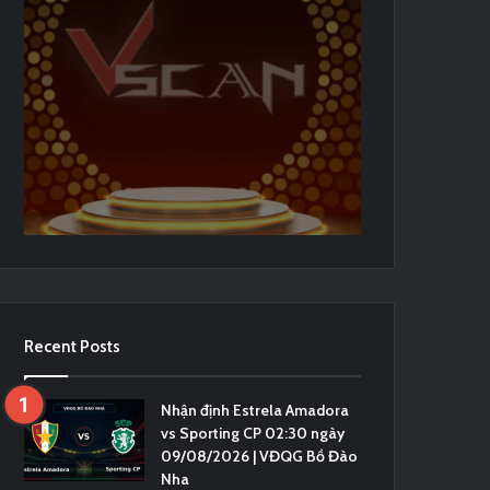
Recent Posts
Nhận định Estrela Amadora
vs Sporting CP 02:30 ngày
09/08/2026 | VĐQG Bồ Đào
Nha