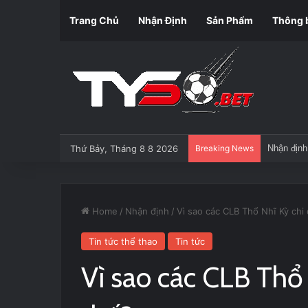
Trang Chủ
Nhận Định
Sản Phẩm
Thông 
Thứ Bảy, Tháng 8 8 2026
Breaking News
Home
/
Nhận định
/
Vì sao các CLB Thổ Nhĩ Kỳ chi
Tin tức thể thao
Tin tức
Vì sao các CLB Thổ