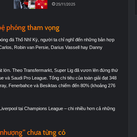
25/11/2025
 bệ phóng tham vọng
óng đá Thổ Nhĩ Kỳ, người ta chỉ nghĩ đến những bản hợp
 Carlos, Robin van Persie, Darius Vassell hay Danny
lớn. Theo Transfermarkt, Super Lig đã vươn lên đứng thứ
e và Saudi Pro League. Tổng chi tiêu của toàn giải đạt 348
asaray, Fenerbahce và Besiktas chiếm đến 80% (khoảng 276
Liverpool tại Champions League – chi nhiều hơn cả những
 nhượng” chưa từng có