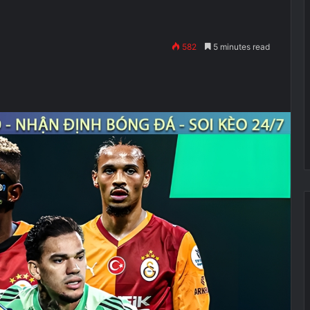
582
5 minutes read