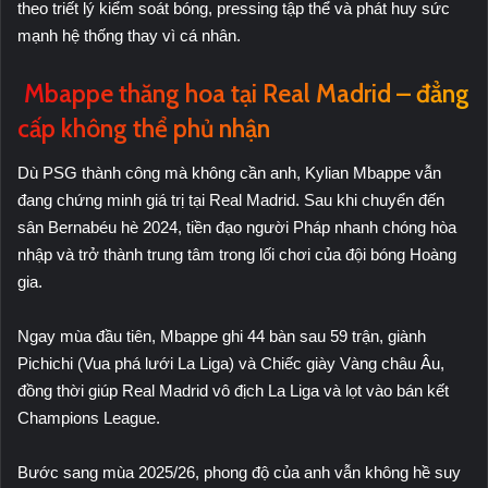
theo triết lý kiểm soát bóng, pressing tập thể và phát huy sức
mạnh hệ thống thay vì cá nhân.
Mbappe thăng hoa tại Real Madrid – đẳng
cấp không thể phủ nhận
Dù PSG thành công mà không cần anh, Kylian Mbappe vẫn
đang chứng minh giá trị tại Real Madrid. Sau khi chuyển đến
sân Bernabéu hè 2024, tiền đạo người Pháp nhanh chóng hòa
nhập và trở thành trung tâm trong lối chơi của đội bóng Hoàng
gia.
Ngay mùa đầu tiên, Mbappe ghi 44 bàn sau 59 trận, giành
Pichichi (Vua phá lưới La Liga) và Chiếc giày Vàng châu Âu,
đồng thời giúp Real Madrid vô địch La Liga và lọt vào bán kết
Champions League.
Bước sang mùa 2025/26, phong độ của anh vẫn không hề suy