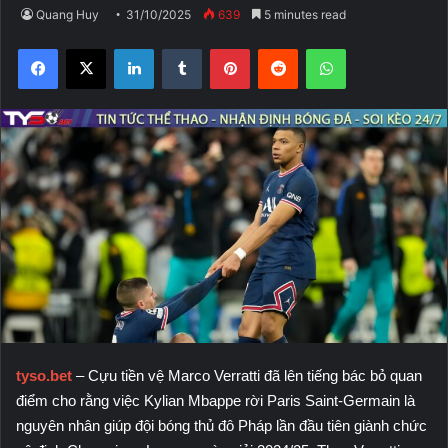
Quang Huy
31/10/2025
639
5 minutes read
Facebook
X
LinkedIn
Tumblr
Pinterest
Reddit
WhatsApp
tyso.bet
– Cựu tiền vệ Marco Verratti đã lên tiếng bác bỏ quan
điểm cho rằng việc Kylian Mbappe rời Paris Saint-Germain là
nguyên nhân giúp đội bóng thủ đô Pháp lần đầu tiên giành chức