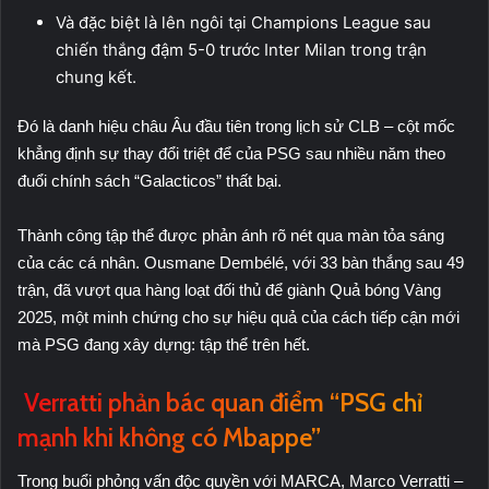
Và đặc biệt là lên ngôi tại Champions League sau
chiến thắng đậm 5-0 trước Inter Milan trong trận
chung kết.
Đó là danh hiệu châu Âu đầu tiên trong lịch sử CLB – cột mốc
khẳng định sự thay đổi triệt để của PSG sau nhiều năm theo
đuổi chính sách “Galacticos” thất bại.
Thành công tập thể được phản ánh rõ nét qua màn tỏa sáng
của các cá nhân. Ousmane Dembélé, với 33 bàn thắng sau 49
trận, đã vượt qua hàng loạt đối thủ để giành Quả bóng Vàng
2025, một minh chứng cho sự hiệu quả của cách tiếp cận mới
mà PSG đang xây dựng: tập thể trên hết.
Verratti phản bác quan điểm “PSG chỉ
mạnh khi không có Mbappe”
Trong buổi phỏng vấn độc quyền với MARCA, Marco Verratti –