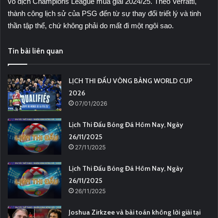
vô địch Champions League mùa giải 2024/25. Theo Verratti,
thành công lịch sử của PSG đến từ sự thay đổi triết lý và tinh
thần tập thể, chứ không phải do mất đi một ngôi sao.
Tin bài liên quan
LỊCH THI ĐẤU VÒNG BẢNG WORLD CUP
2026
07/01/2026
Lịch Thi Đấu Bóng Đá Hôm Nay, Ngày
26/11/2025
27/11/2025
Lịch Thi Đấu Bóng Đá Hôm Nay, Ngày
26/11/2025
26/11/2025
Joshua Zirkzee và bài toán không lời giải tại