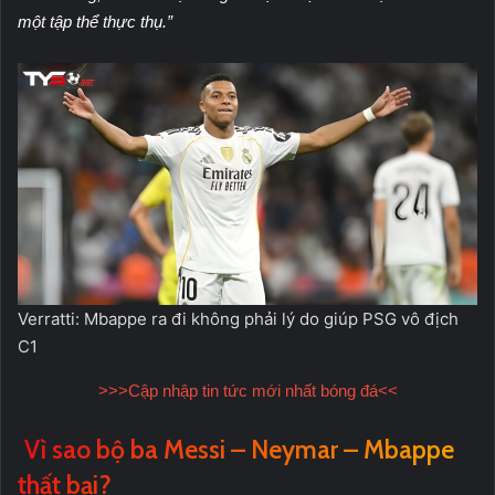
một tập thể thực thụ.”
Verratti: Mbappe ra đi không phải lý do giúp PSG vô địch
C1
>>>Cập nhập tin tức mới nhất bóng đá<<
Vì sao bộ ba Messi – Neymar – Mbappe
thất bại?