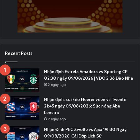
Recent Posts
Nhận định Estrela Amadora vs Sporting CP
02:30 ngày 09/08/2026 | VĐQG Bồ Đào Nha
2 ngày ago
Nhận định, soi kèo Heerenveen vs Twente
21:45 ngày 09/08/2026: Sức nóng Abe
Lenstra
2 ngày ago
Nhận Định PEC Zwolle vs Ajax 19h30 Ngày
09/08/2026: Cái Dớp Lịch Sử