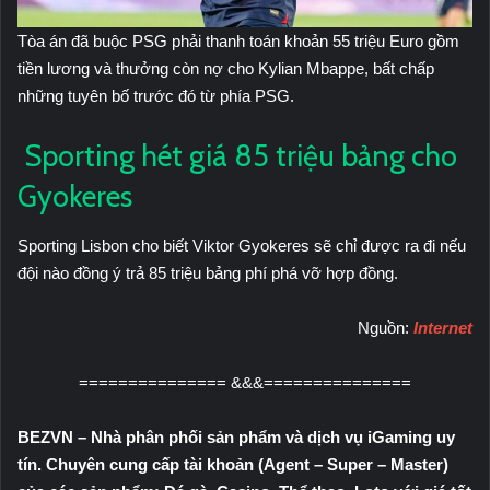
Tòa án đã buộc PSG phải thanh toán khoản 55 triệu Euro gồm
tiền lương và thưởng còn nợ cho Kylian Mbappe, bất chấp
những tuyên bố trước đó từ phía PSG.
Sporting hét giá 85 triệu bảng cho
Gyokeres
Sporting Lisbon cho biết Viktor Gyokeres sẽ chỉ được ra đi nếu
đội nào đồng ý trả 85 triệu bảng phí phá vỡ hợp đồng.
Nguồn:
Internet
=============== &&&===============
BEZVN – Nhà phân phối sản phẩm và dịch vụ iGaming uy
tín. Chuyên cung cấp tài khoản (Agent – Super – Master)