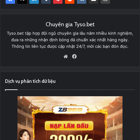
Chuyên gia Tyso.bet
Tyso.bet tập hợp đội ngũ chuyên gia lâu năm nhiều kinh nghiệm,
đưa ra những nhận định bóng đá chuẩn xác nhất hàng ngày.
Thông tin liên tục được cập nhật 24/7, mời các bạn đón đọc.
Website
Facebook
Dịch vụ phân tích dữ liệu