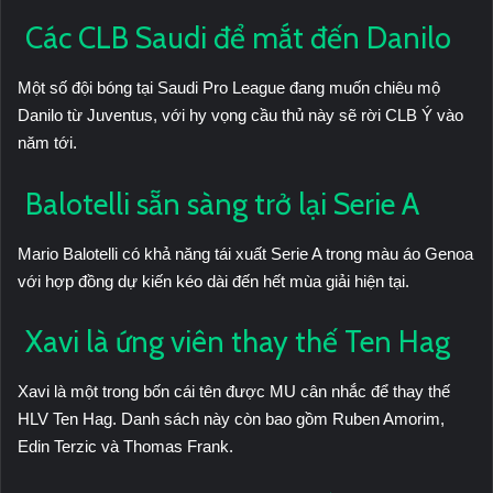
Các CLB Saudi để mắt đến Danilo
Một số đội bóng tại Saudi Pro League đang muốn chiêu mộ
Danilo từ Juventus, với hy vọng cầu thủ này sẽ rời CLB Ý vào
năm tới.
Balotelli sẵn sàng trở lại Serie A
Mario Balotelli có khả năng tái xuất Serie A trong màu áo Genoa
với hợp đồng dự kiến kéo dài đến hết mùa giải hiện tại.
Xavi là ứng viên thay thế Ten Hag
Xavi là một trong bốn cái tên được MU cân nhắc để thay thế
HLV Ten Hag. Danh sách này còn bao gồm Ruben Amorim,
Edin Terzic và Thomas Frank.