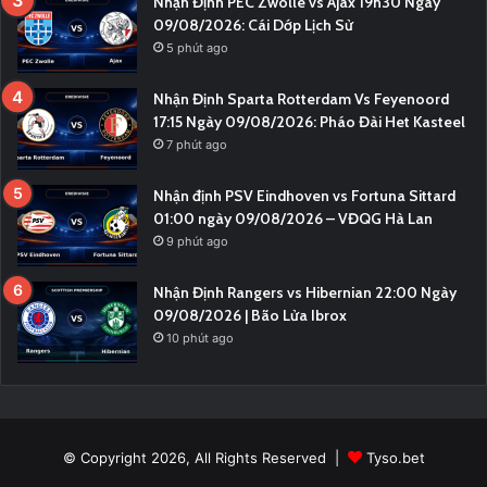
Nhận Định PEC Zwolle vs Ajax 19h30 Ngày
09/08/2026: Cái Dớp Lịch Sử
5 phút ago
Nhận Định Sparta Rotterdam Vs Feyenoord
17:15 Ngày 09/08/2026: Pháo Đài Het Kasteel
7 phút ago
Nhận định PSV Eindhoven vs Fortuna Sittard
01:00 ngày 09/08/2026 – VĐQG Hà Lan
9 phút ago
Nhận Định Rangers vs Hibernian 22:00 Ngày
09/08/2026 | Bão Lửa Ibrox
10 phút ago
© Copyright 2026, All Rights Reserved |
Tyso.bet