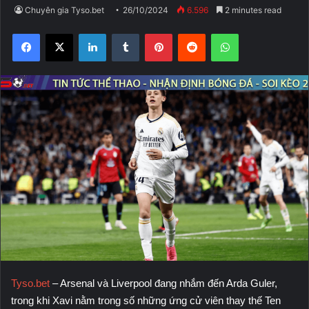
Chuyên gia Tyso.bet
26/10/2024
6.596
2 minutes read
Facebook
X
LinkedIn
Tumblr
Pinterest
Reddit
WhatsApp
Tyso.bet
– Arsenal và Liverpool đang nhắm đến Arda Guler,
trong khi Xavi nằm trong số những ứng cử viên thay thế Ten