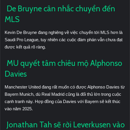
De Bruyne cân nhắc chuyển đến
MLS
Kevin De Bruyne đang nghiêng về việc chuyển tới MLS hơn là
Saudi Pro League, tuy nhiên các cuộc đàm phán vẫn chưa đạt
được kết quả rõ ràng.
MU quyết tâm chiêu mộ Alphonso
Davies
Manchester United đang rất muốn có được Alphonso Davies từ
Bayern Munich, dù Real Madrid cũng là đối thủ lớn trong cuộc
cạnh tranh này. Hợp đồng của Davies với Bayern sẽ kết thúc
vào năm 2025.
Jonathan Tah sẽ rời Leverkusen vào