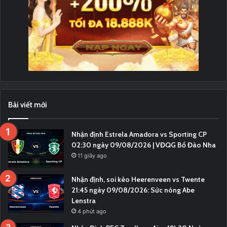
Bài viết mới
Nhận định Estrela Amadora vs Sporting CP
02:30 ngày 09/08/2026 | VĐQG Bồ Đào Nha
11 giây ago
Nhận định, soi kèo Heerenveen vs Twente
21:45 ngày 09/08/2026: Sức nóng Abe
Lenstra
4 phút ago