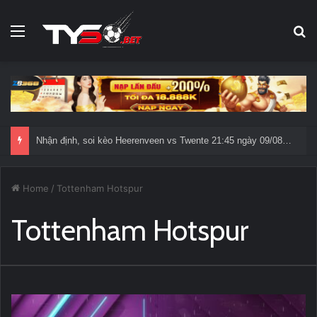
Menu
Se
Nhận định, soi kèo Heerenveen vs Twente 21:45 ngày 09/08/2026: Sức nóng Abe Lenstra
Home
/
Tottenham Hotspur
Tottenham Hotspur