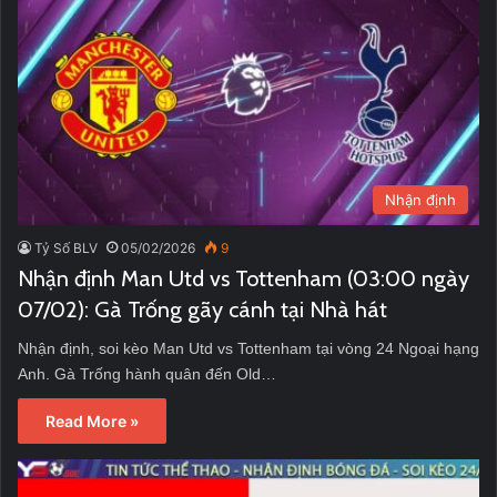
Nhận định
Tỷ Số BLV
05/02/2026
9
Nhận định Man Utd vs Tottenham (03:00 ngày
07/02): Gà Trống gãy cánh tại Nhà hát
Nhận định, soi kèo Man Utd vs Tottenham tại vòng 24 Ngoại hạng
Anh. Gà Trống hành quân đến Old…
Read More »