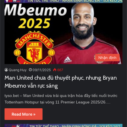
Nhận định
Quang Huy
09/11/2025
667
Man United chưa đủ thuyết phục, nhưng Bryan
Mbeumo vẫn rực sáng
tyso.bet – Man United vừa trải qua trận hòa đầy tiếc nuối trước
Tottenham Hotspur tại vòng 11 Premier League 2025/26.…
Read More »