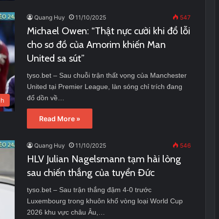
Quang Huy
11/10/2025
547
Michael Owen: “Thật nực cười khi đổ lỗi
cho sơ đồ của Amorim khiến Man
United sa sút”
tyso.bet – Sau chuỗi trận thất vọng của Manchester
United tại Premier League, làn sóng chỉ trích đang
đổ dồn về…
nh
Read More »
Quang Huy
11/10/2025
546
HLV Julian Nagelsmann tạm hài lòng
sau chiến thắng của tuyển Đức
tyso.bet – Sau trận thắng đậm 4-0 trước
Luxembourg trong khuôn khổ vòng loại World Cup
2026 khu vực châu Âu,…