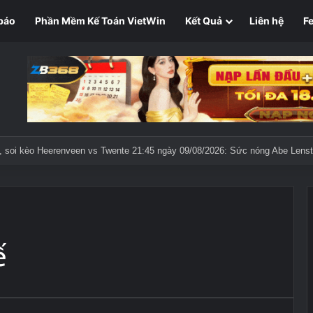
báo
Phần Mềm Kế Toán VietWin
Kết Quả
Liên hệ
F
, soi kèo Heerenveen vs Twente 21:45 ngày 09/08/2026: Sức nóng Abe Lenst
ế