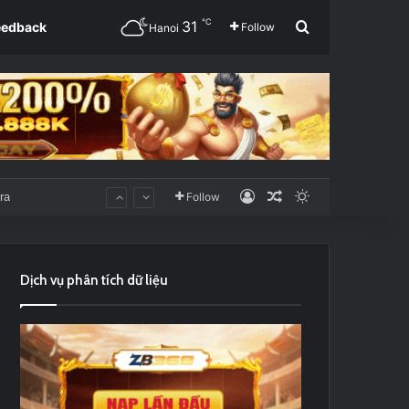
℃
31
Search for
eedback
Follow
Hanoi
Log In
Random Article
Switch skin
ra
Follow
Dịch vụ phân tích dữ liệu