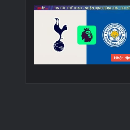
Nhận đị