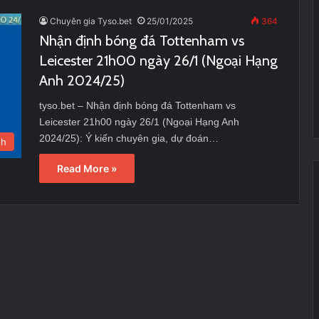
Chuyên gia Tyso.bet
25/01/2025
364
Nhận định bóng đá Tottenham vs
Leicester 21h00 ngày 26/1 (Ngoại Hạng
Anh 2024/25)
tyso.bet – Nhận định bóng đá Tottenham vs
Leicester 21h00 ngày 26/1 (Ngoại Hạng Anh
2024/25): Ý kiến chuyên gia, dự đoán…
nh
Read More »