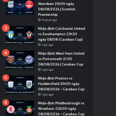
Aberdeen 21h00 ngày
08/08/2026 | Scottish
Premiership
15 phút ago
Nhận định Colchester United
vs Southampton 23h30
ngày 08/08 (Carabao Cup)
1 giờ ago
Nhận Định West Ham United
vs Portsmouth 21:00
08/08/2026 | Carabao Cup
1 giờ ago
Nhận định Preston vs
Huddersfield 21h00 ngày
08/08/2026 – Carabao Cup
1 giờ ago
Nhận định Middlesbrough vs
Wrexham, 02h00 ngày
08/08/2026 – Carabao Cup