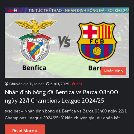
Nhận định
Chuyên gia Tyso.bet
21/01/2025
361
Nhận định bóng đá Benfica vs Barca 03h00
ngày 22/1 Champions League 2024/25
tyso.bet – Nhận định bóng đá Benfica vs Barca 03h00 ngày 22/1
Champions League 2024/25: Ý kiến chuyên gia, dự đoán kết…
Read More »