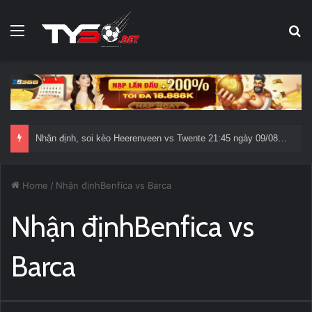
Menu
Se
Nhận định, soi kèo Heerenveen vs Twente 21:45 ngày 09/08/2026: Sức nóng Abe Lenstra
Home
/
Nhận địnhBenfica vs Barca
Nhận địnhBenfica vs
Barca