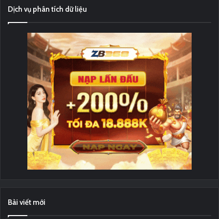
Dịch vụ phân tích dữ liệu
Bài viết mới