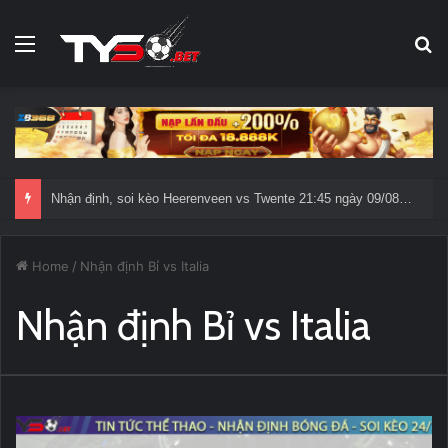
Menu
Se
Nhận định, soi kèo Heerenveen vs Twente 21:45 ngày 09/08/2026: Sức nóng Abe Lenstra
Home
/
Nhận định Bỉ vs Italia
Nhận định Bỉ vs Italia