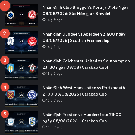
Nhận Định Club Brugge Vs Kortrijk 01:45 Ngày
08/08/2026: Sức Nóng Jan Breydel
14 giờ ago
Nhận định Dundee vs Aberdeen 21h00 ngày
08/08/2026 | Scottish Premiership
14 giờ ago
Nhận định Colchester United vs Southampton
23h30 ngày 08/08 (Carabao Cup)
15 giờ ago
Nhận Định West Ham United vs Portsmouth
21:00 08/08/2026 | Carabao Cup
15 giờ ago
Nhận định Preston vs Huddersfield 21h00
ngày 08/08/2026 – Carabao Cup
15 giờ ago