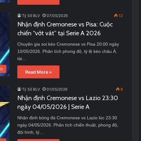
Tỷ Số BLV
07/05/2026
12
Nhận định Cremonese vs Pisa: Cuộc
chiến “vớt vát” tại Serie A 2026
Chuyên gia soi kèo Cremonese vs Pisa 20:00 ngày
10/05/2026. Phân tích phong độ, tỷ lệ kèo châu Á,
tài…
nh
Read More »
Tỷ Số BLV
01/05/2026
8
Nhận định Cremonese vs Lazio 23:30
ngày 04/05/2026 | Serie A
Nhận định bóng đá Cremonese vs Lazio lúc 23:30
ngày 04/05/2026. Phân tích chiến thuật, phong độ,
đội hình, tỷ…