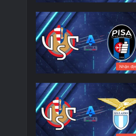
Nhận đị