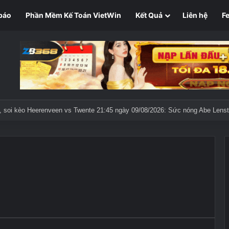
báo
Phần Mềm Kế Toán VietWin
Kết Quả
Liên hệ
F
, soi kèo Heerenveen vs Twente 21:45 ngày 09/08/2026: Sức nóng Abe Lenst