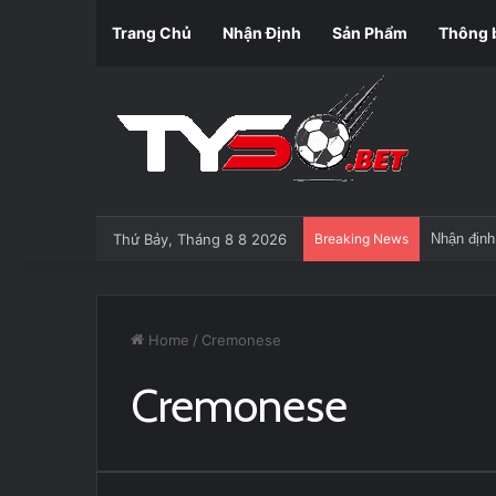
Trang Chủ
Nhận Định
Sản Phẩm
Thông 
Thứ Bảy, Tháng 8 8 2026
Breaking News
Nhận định
Home
/
Cremonese
Cremonese