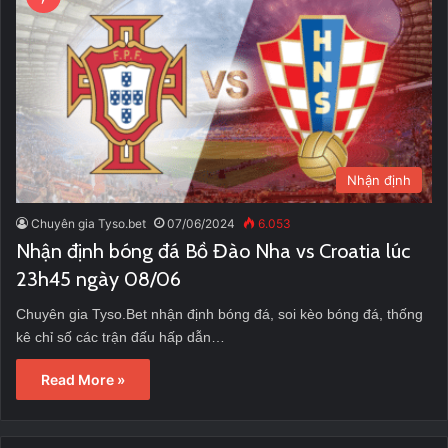
Nhận định
Chuyên gia Tyso.bet
07/06/2024
6.053
Nhận định bóng đá Bồ Đào Nha vs Croatia lúc
23h45 ngày 08/06
Chuyên gia Tyso.Bet nhận định bóng đá, soi kèo bóng đá, thống
kê chỉ số các trận đấu hấp dẫn…
Read More »