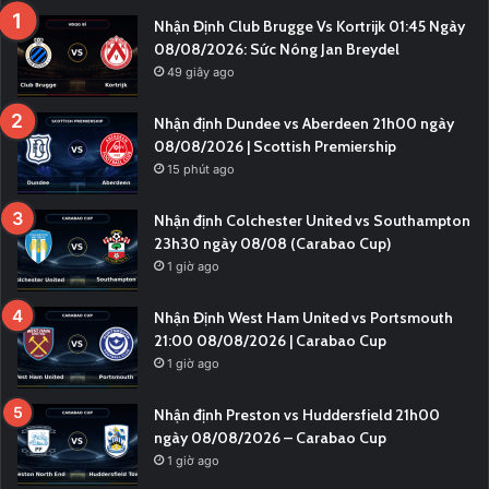
Nhận Định Club Brugge Vs Kortrijk 01:45 Ngày
08/08/2026: Sức Nóng Jan Breydel
49 giây ago
Nhận định Dundee vs Aberdeen 21h00 ngày
08/08/2026 | Scottish Premiership
15 phút ago
Nhận định Colchester United vs Southampton
23h30 ngày 08/08 (Carabao Cup)
1 giờ ago
Nhận Định West Ham United vs Portsmouth
21:00 08/08/2026 | Carabao Cup
1 giờ ago
Nhận định Preston vs Huddersfield 21h00
ngày 08/08/2026 – Carabao Cup
1 giờ ago