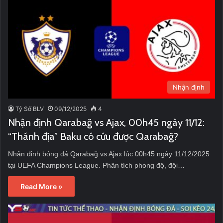
Nhận định
Tỷ Số BLV
09/12/2025
4
Nhận định Qarabağ vs Ajax, 00h45 ngày 11/12:
“Thánh địa” Baku có cứu được Qarabağ?
Nhận định bóng đá Qarabağ vs Ajax lúc 00h45 ngày 11/12/2025
tại UEFA Champions League. Phân tích phong độ, đội…
Read More »