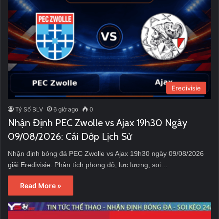
Eredivisie
Tỷ Số BLV
6 giờ ago
0
Nhận Định PEC Zwolle vs Ajax 19h30 Ngày
09/08/2026: Cái Dớp Lịch Sử
Nhận định bóng đá PEC Zwolle vs Ajax 19h30 ngày 09/08/2026
giải Eredivisie. Phân tích phong độ, lực lượng, soi…
Read More »