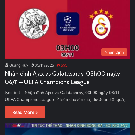
Nhận định
Quang Huy
05/11/2025
555
Nhận định Ajax vs Galatasaray, 03h00 ngày
06/11 – UEFA Champions League
tyso.bet – Nhận định Ajax vs Galatasaray, 03h00 ngày 06/11 –
UEFA Champions League: Ý kiến chuyên gia, dự đoán kết quả,…
Read More »