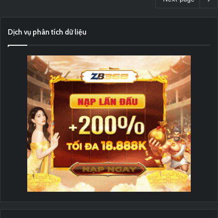
Dịch vụ phân tích dữ liệu