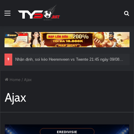
Menu
Se
Nhận định, soi kèo Heerenveen vs Twente 21:45 ngày 09/08/2026: Sức nóng Abe Lenstra
Home
/
Ajax
Ajax