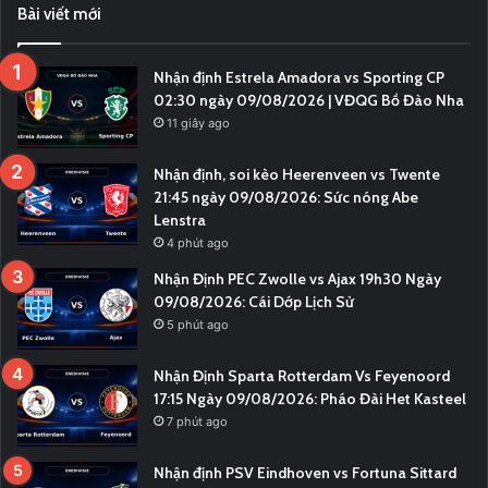
Bài viết mới
Nhận định Estrela Amadora vs Sporting CP
02:30 ngày 09/08/2026 | VĐQG Bồ Đào Nha
11 giây ago
Nhận định, soi kèo Heerenveen vs Twente
21:45 ngày 09/08/2026: Sức nóng Abe
Lenstra
4 phút ago
Nhận Định PEC Zwolle vs Ajax 19h30 Ngày
09/08/2026: Cái Dớp Lịch Sử
5 phút ago
Nhận Định Sparta Rotterdam Vs Feyenoord
17:15 Ngày 09/08/2026: Pháo Đài Het Kasteel
7 phút ago
Nhận định PSV Eindhoven vs Fortuna Sittard