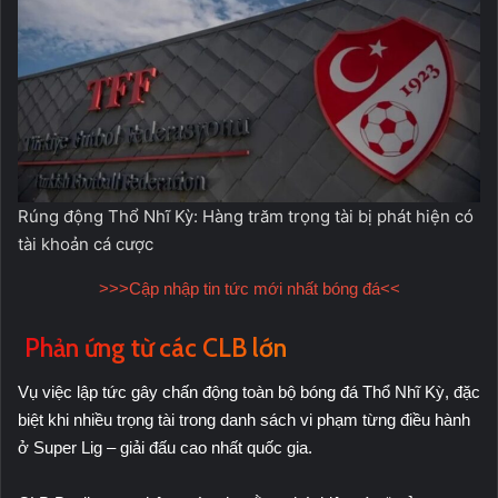
Rúng động Thổ Nhĩ Kỳ: Hàng trăm trọng tài bị phát hiện có
tài khoản cá cược
>>>Cập nhập tin tức mới nhất bóng đá<<
Phản ứng từ các CLB lớn
Vụ việc lập tức gây chấn động toàn bộ bóng đá Thổ Nhĩ Kỳ, đặc
biệt khi nhiều trọng tài trong danh sách vi phạm từng điều hành
ở Super Lig – giải đấu cao nhất quốc gia.