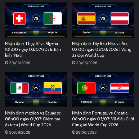
Nhận định Thụy Sĩ vs Algeria
Nhận định Tây Ban Nha vs Áo,
10h00 ngày 03/07/2026: Bản
02:00 ngày 07/03/2026 | Vòng
lĩnh “Nati”
32 Đội World Cup
30/06/2026
30/06/2026
Nhận định Mexico vs Ecuador,
Nhận định Portugal vs Croatia,
08h00 ngày 01/07: Điểm tựa
06h00 ngày 03/07: Vũ điệu Cuối
Azteca | World Cup 2026
Cùng tại World Cup 2026
30/06/2026
29/06/2026