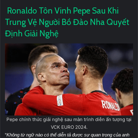
Ronaldo Tôn Vinh Pepe Sau Khi
Trung Vệ Người Bồ Đào Nha Quyết
Định Giải Nghệ
Pepe chính thức giải nghệ sau màn trình diễn ấn tượng tại
VCK EURO 2024.
“
Không từ ngữ nào có thể diễn tả được sự quan trọng của anh