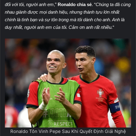
đối với tôi, người anh em
,”
Ronaldo chia sẻ
. “
Chúng ta đã cùng
nhau giành được mọi danh hiệu, nhưng thành tựu lớn nhất
chính là tình bạn và sự tôn trọng mà tôi dành cho anh. Anh là
duy nhất, người anh em của tôi. Cảm ơn anh rất nhiều.
“
Ronaldo Tôn Vinh Pepe Sau Khi Quyết Định Giải Nghệ