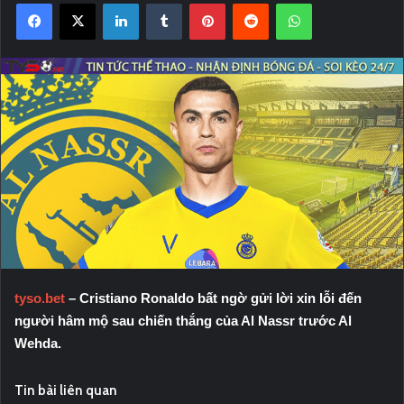
Facebook
X
LinkedIn
Tumblr
Pinterest
Reddit
WhatsApp
tyso.bet
–
Cristiano Ronaldo bất ngờ gửi lời xin lỗi đến
người hâm mộ sau chiến thắng của Al Nassr trước Al
Wehda.
Tin bài liên quan