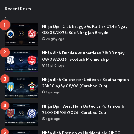
Recent Posts
Nhận Định Club Brugge Vs Kortrijk 01:45 Ngày
08/08/2026: Sức Nóng Jan Breydel
24 giây ago
Nhận định Dundee vs Aberdeen 21h00 ngày
08/08/2026 | Scottish Premiership
14 phút ago
Nhận định Colchester United vs Southampton
23h30 ngày 08/08 (Carabao Cup)
1 giờ ago
Nhận Định West Ham United vs Portsmouth
21:00 08/08/2026 | Carabao Cup
1 giờ ago
Nhận định Preston vs Huddersfield 21h00