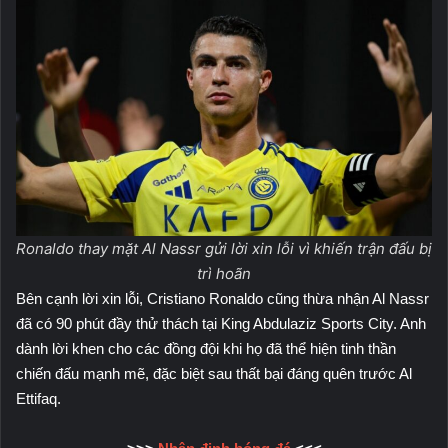
Ronaldo thay mặt Al Nassr gửi lời xin lỗi vì khiến trận đấu bị
trì hoãn
Bên cạnh lời xin lỗi, Cristiano Ronaldo cũng thừa nhận Al Nassr
đã có 90 phút đầy thử thách tại King Abdulaziz Sports City. Anh
dành lời khen cho các đồng đội khi họ đã thể hiện tinh thần
chiến đấu mạnh mẽ, đặc biệt sau thất bại đáng quên trước Al
Ettifaq.