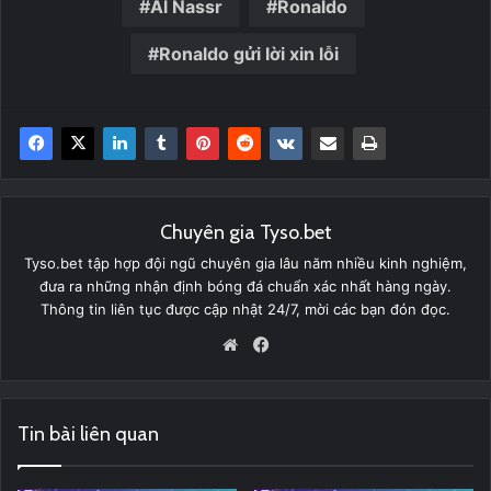
Al Nassr
Ronaldo
Ronaldo gửi lời xin lỗi
Chuyên gia Tyso.bet
Tyso.bet tập hợp đội ngũ chuyên gia lâu năm nhiều kinh nghiệm,
đưa ra những nhận định bóng đá chuẩn xác nhất hàng ngày.
Thông tin liên tục được cập nhật 24/7, mời các bạn đón đọc.
Website
Facebook
Tin bài liên quan