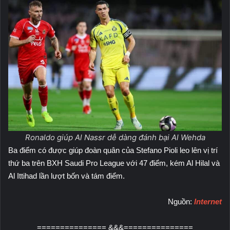
Ronaldo giúp Al Nassr dễ dàng đánh bại Al Wehda
Ba điểm có được giúp đoàn quân của Stefano Pioli leo lên vị trí
thứ ba trên BXH Saudi Pro League với 47 điểm, kém Al Hilal và
Al Ittihad lần lượt bốn và tám điểm.
Nguồn:
Internet
=============== &&&===============