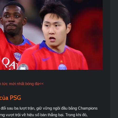
n tức mới nhất bóng đá<<
 của PSG
t đối sau ba lượt trận, giữ vững ngôi đầu bảng Champions
g vượt trội về hiệu số bàn thắng bại. Trong khi đó,