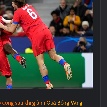
p công sau khi giành Quả Bóng Vàng