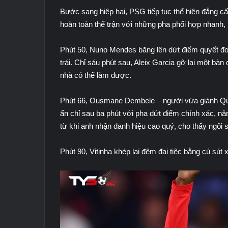
Bước sang hiệp hai, PSG tiếp tục thể hiện đẳng cấ
hoàn toàn thế trận với những pha phối hợp nhanh,
Phút 50, Nuno Mendes băng lên dứt điểm quyết đo
trái. Chỉ sáu phút sau, Aleix Garcia gỡ lại một bà
nhà có thể làm được.
Phút 66, Ousmane Dembele – người vừa giành Quả
ấn chỉ sau ba phút với pha dứt điểm chính xác, nâ
từ khi anh nhận danh hiệu cao quý, cho thấy ngôi 
Phút 90, Vitinha khép lại đêm đại tiệc bằng cú sút