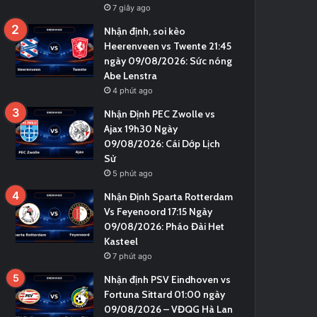
7 giây ago
Nhận định, soi kèo
Heerenveen vs Twente 21:45
ngày 09/08/2026: Sức nóng
Abe Lenstra
4 phút ago
Nhận Định PEC Zwolle vs
Ajax 19h30 Ngày
09/08/2026: Cái Dớp Lịch
Sử
5 phút ago
Nhận Định Sparta Rotterdam
Vs Feyenoord 17:15 Ngày
09/08/2026: Pháo Đài Het
Kasteel
7 phút ago
Nhận định PSV Eindhoven vs
Fortuna Sittard 01:00 ngày
09/08/2026 – VĐQG Hà Lan