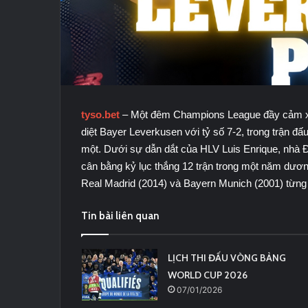
tyso.bet
– Một đêm Champions League đầy cảm xú
diệt Bayer Leverkusen với tỷ số 7-2, trong trận đấ
một. Dưới sự dẫn dắt của HLV Luis Enrique, nhà 
cân bằng kỷ lục thắng 12 trận trong một năm dươn
Real Madrid (2014) và Bayern Munich (2001) từng
Tin bài liên quan
LỊCH THI ĐẤU VÒNG BẢNG
WORLD CUP 2026
07/01/2026