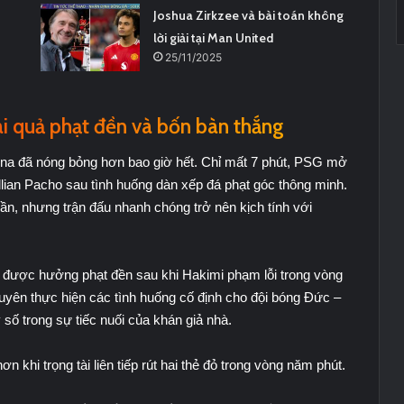
Joshua Zirkzee và bài toán không
lời giải tại Man United
25/11/2025
ai quả phạt đền và bốn bàn thắng
ena đã nóng bỏng hơn bao giờ hết. Chỉ mất 7 phút, PSG mở
llian Pacho sau tình huống dàn xếp đá phạt góc thông minh.
hần, nhưng trận đấu nhanh chóng trở nên kịch tính với
i được hưởng phạt đền sau khi Hakimi phạm lỗi trong vòng
uyên thực hiện các tình huống cố định cho đội bóng Đức –
ỷ số trong sự tiếc nuối của khán giả nhà.
n khi trọng tài liên tiếp rút hai thẻ đỏ trong vòng năm phút.