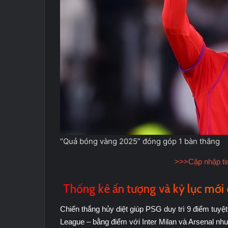
“Quả bóng vàng 2025” đóng góp 1 bàn thắng
>>>Cập nhập ti
Thống kê ấn tượng và kỷ lục mới
Chiến thắng hủy diệt giúp PSG duy trì 9 điểm tuyệ
League – bằng điểm với Inter Milan và Arsenal nhưn