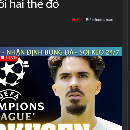
ới hai thẻ đỏ
601
5 minutes read