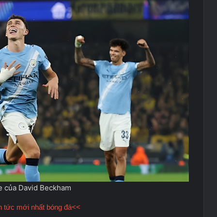
e của David Beckham
n tức mới nhất bóng đá<<