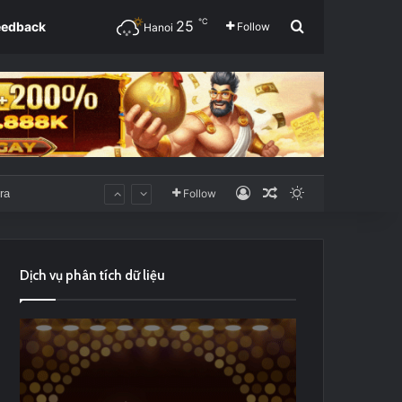
℃
25
Search for
eedback
Follow
Hanoi
Log In
Random Article
Switch skin
Follow
Dịch vụ phân tích dữ liệu