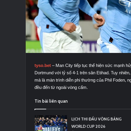
tyso.bet
– Man City tiếp tục thể hiện sức mạnh hủ
Dortmund với tỷ số 4-1 trên sân Etihad. Tuy nhiên
mà là màn trình diễn phi thường của Phil Foden, n
đều đến từ ngoài vòng cấm.
Tin bài liên quan
LỊCH THI ĐẤU VÒNG BẢNG
WORLD CUP 2026