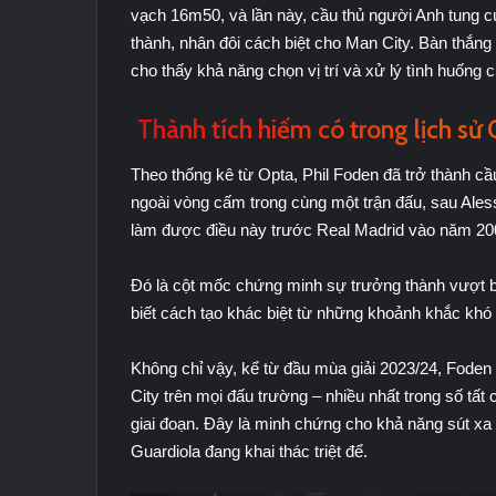
vạch 16m50, và lần này, cầu thủ người Anh tung c
thành, nhân đôi cách biệt cho Man City. Bàn thắng
cho thấy khả năng chọn vị trí và xử lý tình huống
Thành tích hiếm có trong lịch s
Theo thống kê từ Opta, Phil Foden đã trở thành cầ
ngoài vòng cấm trong cùng một trận đấu, sau Ales
làm được điều này trước Real Madrid vào năm 20
Đó là cột mốc chứng minh sự trưởng thành vượt bậ
biết cách tạo khác biệt từ những khoảnh khắc khó t
Không chỉ vậy, kể từ đầu mùa giải 2023/24, Foden
City trên mọi đấu trường – nhiều nhất trong số tất
giai đoạn. Đây là minh chứng cho khả năng sút xa
Guardiola đang khai thác triệt để.