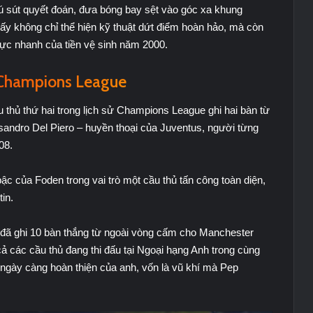
ú sút quyết đoán, đưa bóng bay sệt vào góc xa khung
 ấy không chỉ thể hiện kỹ thuật dứt điểm hoàn hảo, mà còn
 cực nhanh của tiền vệ sinh năm 2000.
ử Champions League
u thủ thứ hai trong lịch sử Champions League ghi hai bàn từ
sandro Del Piero – huyền thoại của Juventus, người từng
08.
c của Foden trong vai trò một cầu thủ tấn công toàn diện,
in.
 đã ghi 10 bàn thắng từ ngoài vòng cấm cho Manchester
 cả các cầu thủ đang thi đấu tại Ngoại hạng Anh trong cùng
 ngày càng hoàn thiện của anh, vốn là vũ khí mà Pep