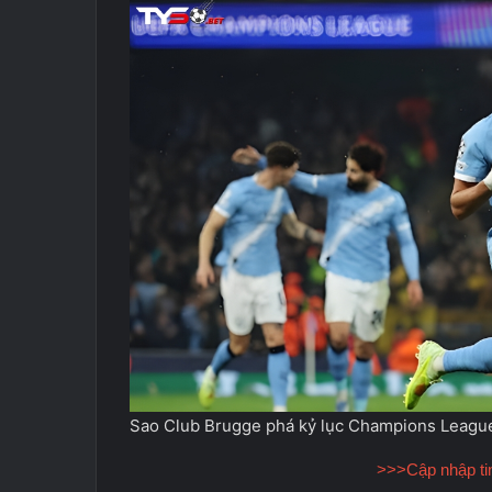
Sao Club Brugge phá kỷ lục Champions Leagu
>>>Cập nhập ti