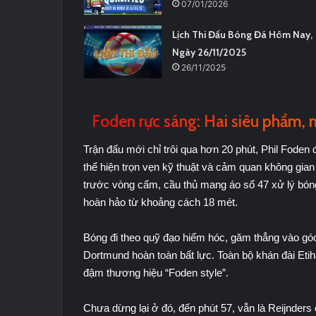
07/01/2026
Lịch Thi Đấu Bóng Đá Hôm Nay,
Ngày 26/11/2025
26/11/2025
Foden rực sáng: Hai siêu phẩm,
Trận đấu mới chỉ trôi qua hơn 20 phút, Phil Fode
thể hiện trọn vẹn kỹ thuật và cảm quan không gian 
trước vòng cấm, cầu thủ mang áo số 47 xử lý bóng 
hoàn hảo từ khoảng cách 18 mét.
Bóng đi theo quỹ đạo hiểm hóc, găm thẳng vào gó
Dortmund hoàn toàn bất lực. Toàn bộ khán đài Eti
đậm thương hiệu “Foden style”.
Chưa dừng lại ở đó, đến phút 57, vẫn là Reijnders