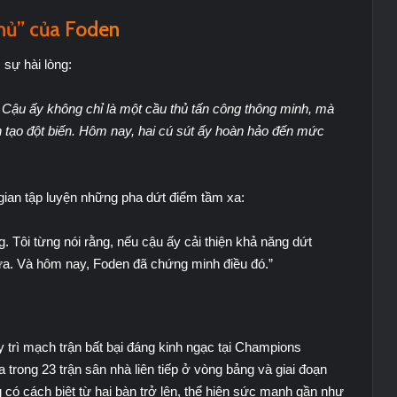
thủ” của Foden
sự hài lòng:
 Cậu ấy không chỉ là một cầu thủ tấn công thông minh, mà
ần tạo đột biến. Hôm nay, hai cú sút ấy hoàn hảo đến mức
 gian tập luyện những pha dứt điểm tầm xa:
ng. Tôi từng nói rằng, nếu cậu ấy cải thiện khả năng dứt
ữa. Và hôm nay, Foden đã chứng minh điều đó.”
 trì mạch trận bất bại đáng kinh ngạc tại Champions
 trong 23 trận sân nhà liên tiếp ở vòng bảng và giai đoạn
g có cách biệt từ hai bàn trở lên, thể hiện sức mạnh gần như