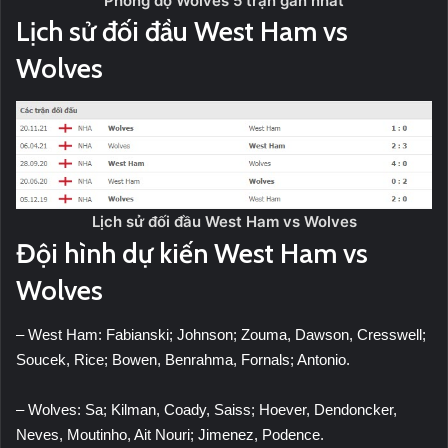
Phong độ Wolves 5 trận gần nhất
Lịch sử đối đầu
West Ham vs
Wolves
Lịch sử đối đầu West Ham vs Wolves
Đội hình dự kiến
West Ham vs
Wolves
– West Ham: Fabianski; Johnson; Zouma, Dawson, Cresswell;
Soucek, Rice; Bowen, Benrahma, Fornals; Antonio.
– Wolves: Sa; Kilman, Coady, Saiss; Hoever, Dendoncker,
Neves, Moutinho, Ait Nouri; Jimenez, Podence.