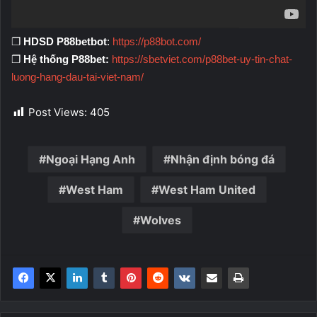
❐
HDSD P88betbot
:
https://p88bot.com/
❐
Hệ thống P88bet:
https://sbetviet.com/p88bet-uy-tin-chat-
luong-hang-dau-tai-viet-nam/
Post Views:
405
Ngoại Hạng Anh
Nhận định bóng đá
West Ham
West Ham United
Wolves