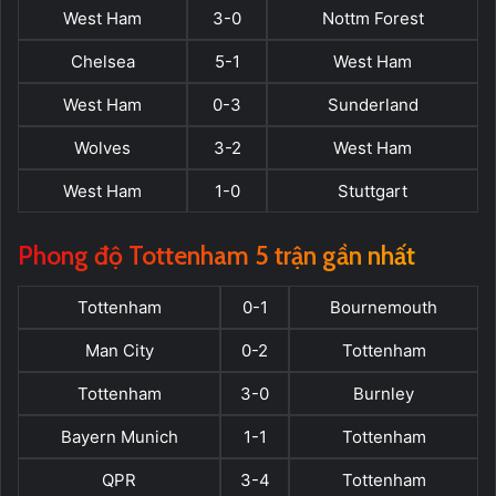
West Ham
3-0
Nottm Forest
Chelsea
5-1
West Ham
West Ham
0-3
Sunderland
Wolves
3-2
West Ham
West Ham
1-0
Stuttgart
Phong độ Tottenham 5 trận gần nhất
Tottenham
0-1
Bournemouth
Man City
0-2
Tottenham
Tottenham
3-0
Burnley
Bayern Munich
1-1
Tottenham
QPR
3-4
Tottenham