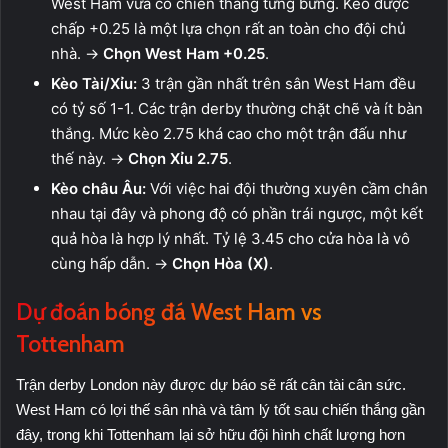
West Ham vừa có chiến thắng tưng bừng. Kèo được
chấp +0.25 là một lựa chọn rất an toàn cho đội chủ
nhà. →
Chọn West Ham +0.25
.
Kèo Tài/Xỉu:
3 trận gần nhất trên sân West Ham đều
có tỷ số 1-1. Các trận derby thường chặt chẽ và ít bàn
thắng. Mức kèo 2.75 khá cao cho một trận đấu như
thế này. →
Chọn Xỉu 2.75
.
Kèo châu Âu:
Với việc hai đội thường xuyên cầm chân
nhau tại đây và phong độ có phần trái ngược, một kết
quả hòa là hợp lý nhất. Tỷ lệ 3.45 cho cửa hòa là vô
cùng hấp dẫn. →
Chọn Hòa (X)
.
Dự đoán bóng đá West Ham vs
Tottenham
Trận derby London này được dự báo sẽ rất cân tài cân sức.
West Ham có lợi thế sân nhà và tâm lý tốt sau chiến thắng gần
đây, trong khi Tottenham lại sở hữu đội hình chất lượng hơn