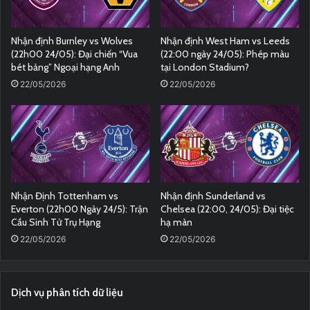
Nhận định Burnley vs Wolves
Nhận định West Ham vs Leeds
(22h00 24/05): Đại chiến “Vua
(22:00 ngày 24/05): Phép màu
bét bảng” Ngoại hạng Anh
tại London Stadium?
22/05/2026
22/05/2026
Nhận Định Tottenham vs
Nhận định Sunderland vs
Everton (22h00 Ngày 24/5): Trận
Chelsea (22:00, 24/05): Đại tiệc
Cầu Sinh Tử Trụ Hạng
hạ màn
22/05/2026
22/05/2026
Dịch vụ phân tích dữ liệu