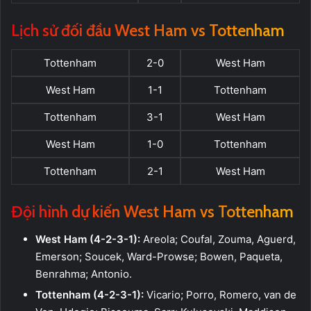
Lịch sử đối đầu West Ham vs Tottenham
Tottenham
2-0
West Ham
West Ham
1-1
Tottenham
Tottenham
3-1
West Ham
West Ham
1-0
Tottenham
Tottenham
2-1
West Ham
Đội hình dự kiến West Ham vs Tottenham
West Ham (4-2-3-1):
Areola; Coufal, Zouma, Aguerd,
Emerson; Soucek, Ward-Prowse; Bowen, Paqueta,
Benrahma; Antonio.
Tottenham (4-2-3-1):
Vicario; Porro, Romero, van de