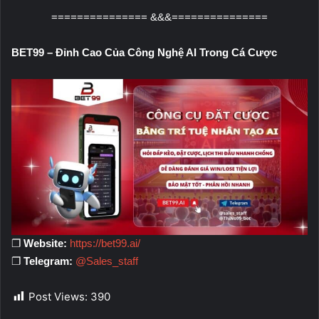
=============== &&&===============
BET99 – Đỉnh Cao Của Công Nghệ AI Trong Cá Cược
❐
Website:
https://bet99.ai/
❐
Telegram:
@Sales_staff
Post Views:
390