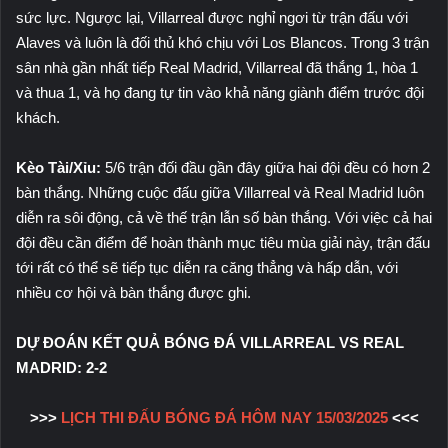
sức lực. Ngược lại, Villarreal được nghỉ ngơi từ trận đấu với
Alaves và luôn là đối thủ khó chịu với Los Blancos. Trong 3 trận
sân nhà gần nhất tiếp Real Madrid, Villarreal đã thắng 1, hòa 1
và thua 1, và họ đang tự tin vào khả năng giành điểm trước đội
khách.
Kèo Tài/Xỉu:
5/6 trận đối đầu gần đây giữa hai đội đều có hơn 2
bàn thắng. Những cuộc đấu giữa Villarreal và Real Madrid luôn
diễn ra sôi động, cả về thế trận lẫn số bàn thắng. Với việc cả hai
đội đều cần điểm để hoàn thành mục tiêu mùa giải này, trận đấu
tới rất có thể sẽ tiếp tục diễn ra căng thẳng và hấp dẫn, với
nhiều cơ hội và bàn thắng được ghi.
DỰ ĐOÁN KẾT QUẢ BÓNG ĐÁ
VILLARREAL VS REAL
MADRID
: 2-2
>>>
LỊCH THI ĐẤU BÓNG ĐÁ HÔM NAY 15/03/2025
<<<