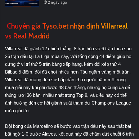
2 ngày ago
Chuyên gia Tyso.bet nhận định Villarreal
vs Real Madrid
Villarreal đã giành 12 chiến thắng, 8 trận hòa và 6 trận thua sau
26 trận đấu tại La Liga mùa này, với tổng cộng 44 điểm giúp họ
đứng ở vị trí thứ 5 trên bảng xếp hạng, kém đội xếp thứ 4
Bilbao 5 điểm, đội đã chơi nhiều hơn Tàu ngầm vàng một trận.
Villarreal đã mang đến sự hấp dẫn cho người hâm mộ trong
mùa giải này khi ghi được 48 bàn thắng, nhưng họ cũng đã để
thủng lưới 36 bàn, nhiều nhất trong Top 8, và điều này có thể
ảnh hưởng đến cơ hội giành suất tham dự Champions League
mùa giải tới.
Đội bóng của Marcelino sẽ bước vào trận đấu này sau thất bại
bất ngờ 1-0 trước Alaves, kết quả này đã chấm dứt chuỗi 6 trận