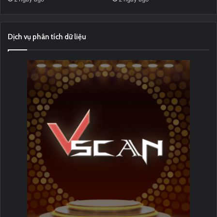
Dịch vụ phân tích dữ liệu