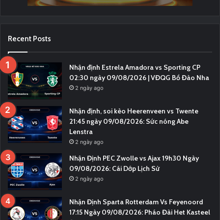
Recent Posts
Nhận định Estrela Amadora vs Sporting CP
02:30 ngày 09/08/2026 | VĐQG Bồ Đào Nha
2 ngày ago
Nhận định, soi kèo Heerenveen vs Twente
21:45 ngày 09/08/2026: Sức nóng Abe
Lenstra
2 ngày ago
Nhận Định PEC Zwolle vs Ajax 19h30 Ngày
09/08/2026: Cái Dớp Lịch Sử
2 ngày ago
Nhận Định Sparta Rotterdam Vs Feyenoord
17:15 Ngày 09/08/2026: Pháo Đài Het Kasteel