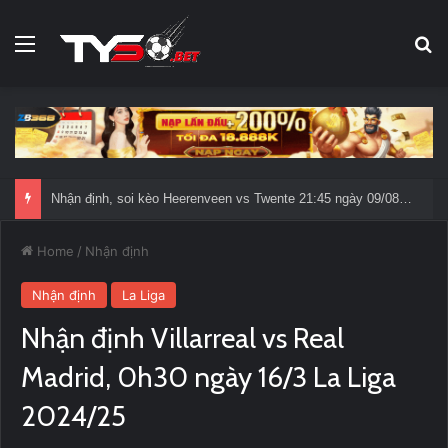
Menu
Se
Nhận định, soi kèo Heerenveen vs Twente 21:45 ngày 09/08/2026: Sức nóng Abe Lenstra
Home
/
Nhận định
Nhận định
La Liga
Nhận định Villarreal vs Real
Madrid, 0h30 ngày 16/3 La Liga
2024/25