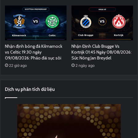
Nhận định bóng đá Kilmarnock
Nhận Định Club Brugge Vs
vs Celtic 19:30 ngày
Kortrijk 01:45 Ngày 08/08/2026:
09/08/2026: Pháo đài sục sôi
Sức Nóng Jan Breydel
22 giờ ago
2 ngày ago
Dịch vụ phân tích dữ liệu