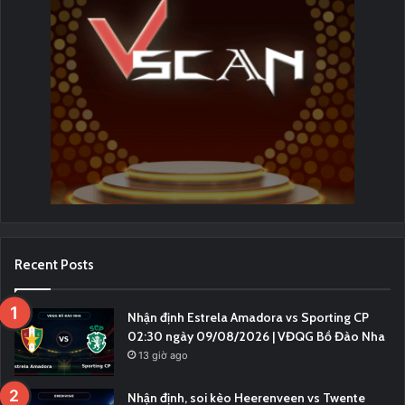
Recent Posts
Nhận định Estrela Amadora vs Sporting CP
02:30 ngày 09/08/2026 | VĐQG Bồ Đào Nha
13 giờ ago
Nhận định, soi kèo Heerenveen vs Twente