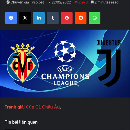
Chuyên gia Tyso.bet
22/02/2022
2.976
2 minutes read
Facebook
X
LinkedIn
Tumblr
Pinterest
Reddit
WhatsApp
Tranh giải
Cúp C1 Châu Âu
.
Tin bài liên quan