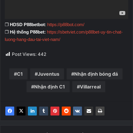
❐
HDSD P88betbot
:
https://p88bot.com/
❐
Hệ thống P88bet:
https://sbetviet.com/p88bet-uy-tin-chat-
luong-hang-dau-tai-viet-nam/
Post Views:
442
C1
Juventus
Nhận định bóng đá
Nhận định C1
Villarreal