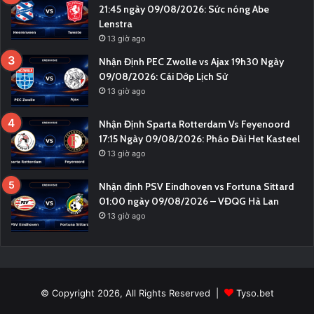
21:45 ngày 09/08/2026: Sức nóng Abe
Lenstra
13 giờ ago
Nhận Định PEC Zwolle vs Ajax 19h30 Ngày
09/08/2026: Cái Dớp Lịch Sử
13 giờ ago
Nhận Định Sparta Rotterdam Vs Feyenoord
17:15 Ngày 09/08/2026: Pháo Đài Het Kasteel
13 giờ ago
Nhận định PSV Eindhoven vs Fortuna Sittard
01:00 ngày 09/08/2026 – VĐQG Hà Lan
13 giờ ago
© Copyright 2026, All Rights Reserved |
Tyso.bet