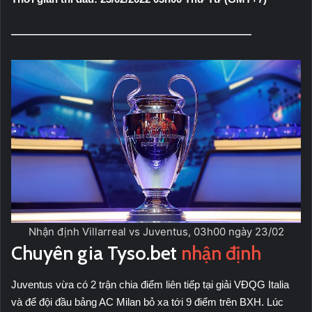
———————————————————————
Nhận định Villarreal vs Juventus, 03h00 ngày 23/02
Chuyên gia Tyso.bet
nhận định
Juventus vừa có 2 trận chia điểm liên tiếp tại giải VĐQG Italia
và để đội đầu bảng AC Milan bỏ xa tới 9 điểm trên BXH. Lúc