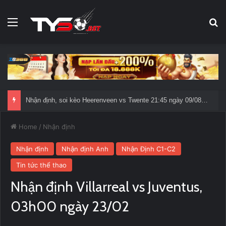
Menu
Se
Nhận định, soi kèo Heerenveen vs Twente 21:45 ngày 09/08/2026: Sức nóng Abe Lenstra
Home
/
Nhận định
Nhận định
Nhận định Anh
Nhận Định C1-C2
Tin tức thể thao
Nhận định Villarreal vs Juventus,
03h00 ngày 23/02