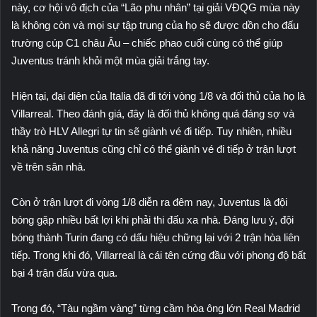
này, cơ hội vô địch của “Lão phu nhân” tại giải VĐQG mùa này
là không còn và mọi sự tập trung của họ sẽ được dồn cho đấu
trường cúp C1 châu Âu – chiếc phao cuối cùng có thể giúp
Juventus tránh khỏi một mùa giải trắng tay.
Hiện tại, đại diện của Italia đã đi tới vòng 1/8 và đối thủ của họ là
Villarreal. Theo đánh giá, đây là đối thủ không quá đáng sợ và
thầy trò HLV Allegri tự tin sẽ giành vé đi tiếp. Tuy nhiên, nhiều
khả năng Juventus cũng chỉ có thể giành vé đi tiếp ở trận lượt
về trên sân nhà.
Còn ở trận lượt đi vòng 1/8 diễn ra đêm nay, Juventus là đội
bóng gặp nhiều bất lợi khi phải thi đấu xa nhà. Đáng lưu ý, đội
bóng thành Turin đang có dấu hiệu chững lại với 2 trận hòa liên
tiếp. Trong khi đó, Villarreal là cái tên cứng đầu với phong độ bất
bại 4 trận đấu vừa qua.
Trong đó, “Tàu ngầm vàng” từng cầm hòa ông lớn Real Madrid