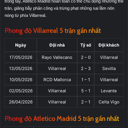
trong tay, Atletico Madrid hoàn toàn có thể chủ động nhường thế
trận, giăng bẫy phản công và trừng phạt những sai lầm nôn
nóng từ phía Villarreal.
Phong độ Villarreal 5 trận gần nhất
Ngày
Đội nhà
Tỷ số
Đội khách
17/05/2026
Rayo Vallecano
2 – 0
Villarreal
13/05/2026
Villarreal
2 – 3
Sevilla
10/05/2026
RCD Mallorca
1 – 1
Villarreal
02/05/2026
Villarreal
5 – 1
Levante
26/04/2026
Villarreal
2 – 1
Celta Vigo
Phong độ Atletico Madrid 5 trận gần nhất