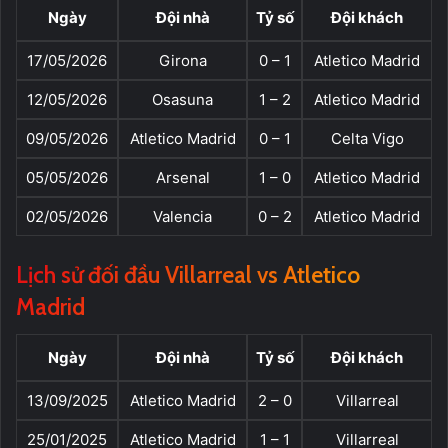
Ngày
Đội nhà
Tỷ số
Đội khách
17/05/2026
Girona
0 – 1
Atletico Madrid
12/05/2026
Osasuna
1 – 2
Atletico Madrid
09/05/2026
Atletico Madrid
0 – 1
Celta Vigo
05/05/2026
Arsenal
1 – 0
Atletico Madrid
02/05/2026
Valencia
0 – 2
Atletico Madrid
Lịch sử đối đầu Villarreal vs Atletico
Madrid
Ngày
Đội nhà
Tỷ số
Đội khách
13/09/2025
Atletico Madrid
2 – 0
Villarreal
25/01/2025
Atletico Madrid
1 – 1
Villarreal