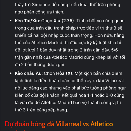
thầy trò Simeone dễ dàng triển khai thế trận phòng
ngự phản công ưa thích.
Kèo Tài/Xỉu:
Chọn
Xỉu (2.75)
. Tính chất vô cùng quan
trọng của trận đấu tranh chấp trực tiếp vị trí thứ 3 sẽ
khiến cả hai đội nhập cuộc thận trọng. Hơn nữa, hàng
thủ của Atletico Madrid thi đấu cực kỳ kỷ luật khi chỉ
để lọt lưới 1 bàn duy nhất trong 2 trận gần đây. 5/6
trận gần nhất của Atletico Madrid cũng khép lại với tối
đa 2 bàn thắng được ghi.
Kèo châu Âu:
Chọn
Hòa (X)
. Một kịch bản chia điểm
kịch tính là điều hoàn toàn có thể xảy ra khi Villarreal
nỗ lực dâng cao nhưng vấp phải bức tường phòng ngự
kiên cố của đội khách. Kết quả hòa 1-1 hoặc 0-0 cũng
là vừa đủ để Atletico Madrid bảo vệ thành công vị trí
thứ 3 trên bảng xếp hạng.
Dự đoán bóng đá Villarreal vs Atletico