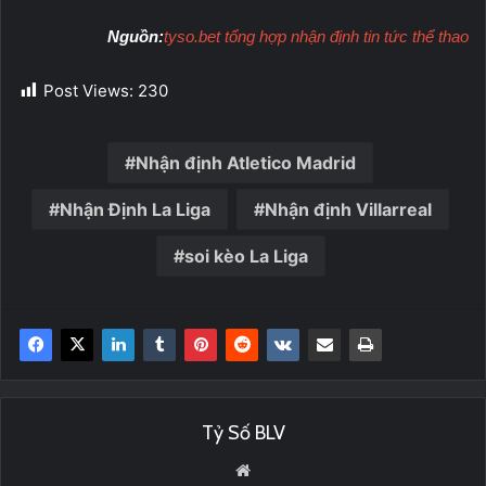
Nguồn:
tyso.bet tổng hợp nhận định tin tức thể thao
Post Views:
230
Nhận định Atletico Madrid
Nhận Định La Liga
Nhận định Villarreal
soi kèo La Liga
Tỷ Số BLV
Website