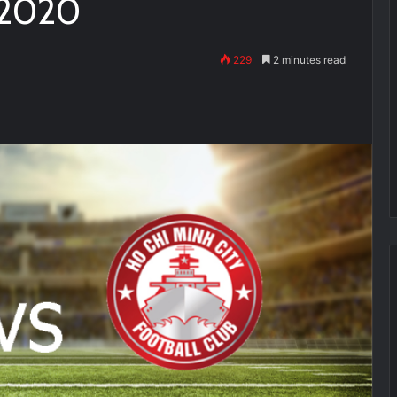
/2020
229
2 minutes read