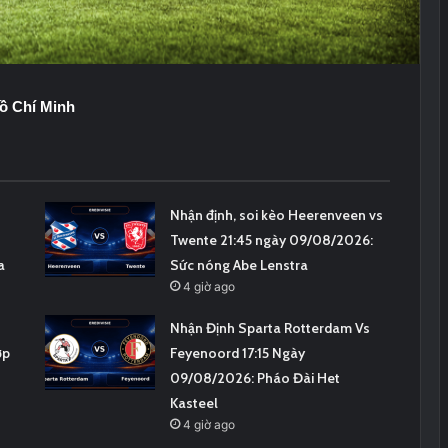
Hồ Chí Minh
Nhận định, soi kèo Heerenveen vs
Twente 21:45 ngày 09/08/2026:
a
Sức nóng Abe Lenstra
4 giờ ago
Nhận Định Sparta Rotterdam Vs
ớp
Feyenoord 17:15 Ngày
09/08/2026: Pháo Đài Het
Kasteel
4 giờ ago