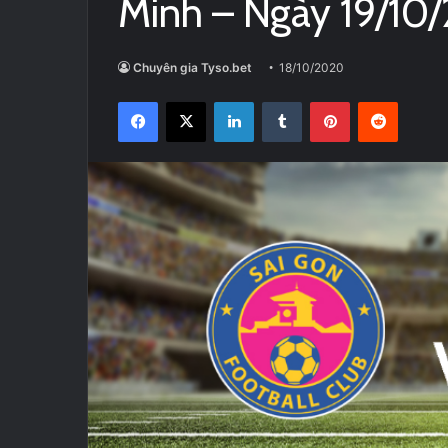
Minh – Ngày 19/10
Chuyên gia Tyso.bet
18/10/2020
Facebook
X
LinkedIn
Tumblr
Pinterest
Reddit