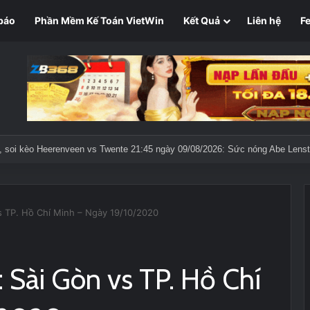
báo
Phần Mềm Kế Toán VietWin
Kết Quả
Liên hệ
F
, soi kèo Heerenveen vs Twente 21:45 ngày 09/08/2026: Sức nóng Abe Lenst
s TP. Hồ Chí Minh – Ngày 19/10/2020
 Sài Gòn vs TP. Hồ Chí