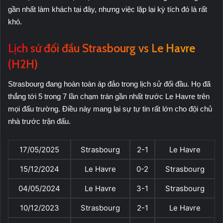
gần nhất làm khách tại đây, nhưng việc lặp lại kỳ tích đó là rất
khó.
Lịch sử đối đầu Strasbourg vs Le Havre
(H2H)
Strasbourg đang hoàn toàn áp đảo trong lịch sử đối đầu. Họ đã
thắng tới 5 trong 7 lần chạm trán gần nhất trước Le Havre trên
mọi đấu trường. Điều này mang lại sự tự tin rất lớn cho đội chủ
nhà trước trận đấu.
17/05/2025
Strasbourg
2-1
Le Havre
15/12/2024
Le Havre
0-2
Strasbourg
04/05/2024
Le Havre
3-1
Strasbourg
10/12/2023
Strasbourg
2-1
Le Havre