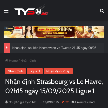
Menu
Se
Nhận Định PEC Zwolle vs Ajax 19h30 Ngày 09/08/2026: Cái Dớp Lịch Sử
Home
/
Nhận định
Nhận định
Ligue 1
Nhận định Pháp
Nhận định Strasbourg vs Le Havre,
02h15 ngày 15/09/2025 Ligue 1
Chuyên gia Tyso.bet
13/09/2025
22
4 minutes read