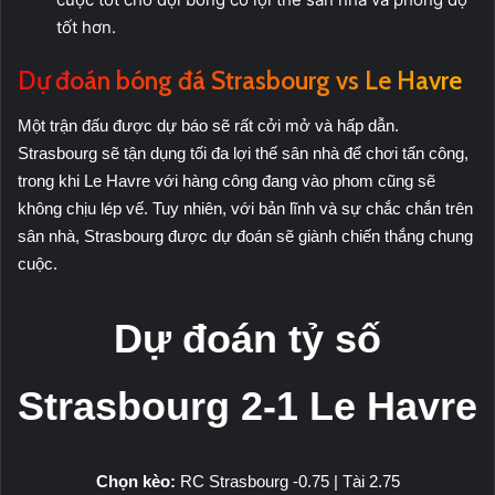
tốt hơn.
Dự đoán bóng đá Strasbourg vs Le Havre
Một trận đấu được dự báo sẽ rất cởi mở và hấp dẫn.
Strasbourg sẽ tận dụng tối đa lợi thế sân nhà để chơi tấn công,
trong khi Le Havre với hàng công đang vào phom cũng sẽ
không chịu lép vế. Tuy nhiên, với bản lĩnh và sự chắc chắn trên
sân nhà, Strasbourg được dự đoán sẽ giành chiến thắng chung
cuộc.
Dự đoán tỷ số
Strasbourg 2-1 Le Havre
Chọn kèo:
RC Strasbourg -0.75 | Tài 2.75